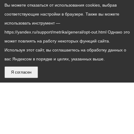
Вы можете отказаться от использования cookies, выбрав
соответствующие настройки в браузере. Также вы можете
использовать инструмент —
https://yandex.ru/support/metrika/general/opt-out.html Однако это
может повлиять на работу некоторых функций сайта.
Используя этот сайт, вы соглашаетесь на обработку данных о
вас Яндексом в порядке и целях, указанных выше.
Я согласен
График
С понедельника по пятницу – с 9.00 до 18.00