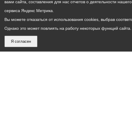
вами сайта, составления для нас отчетов о деятельности нашег
сервиса Яндекс Метрика.
Вы можете отказаться от использования cookies, выбрав соответс
Однако это может повлиять на работу некоторых функций сайта. 
Я согласен
График
С понедельника по пятницу – с 9.00 до 18.00
работы
Телефон контакт-центра АМС г. Владикавказ
30-30-30
администрации
звонки принимаются с 9:00 до 18:00
местного
Круглосуточный телефон Единой дежурной