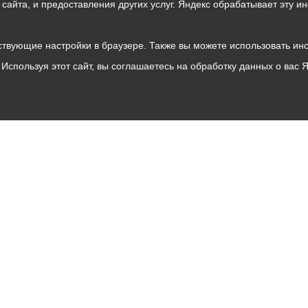
о сайта, и предоставления других услуг. Яндекс обрабатывает эту
твующие настройки в браузере. Также вы можете использовать инстру
Используя этот сайт, вы соглашаетесь на обработку данных о вас 
Владикавказ
АМС
Интернет приемная
Собрание представителей
Общественный Совет
Пресс-центр
Общественный транспорт