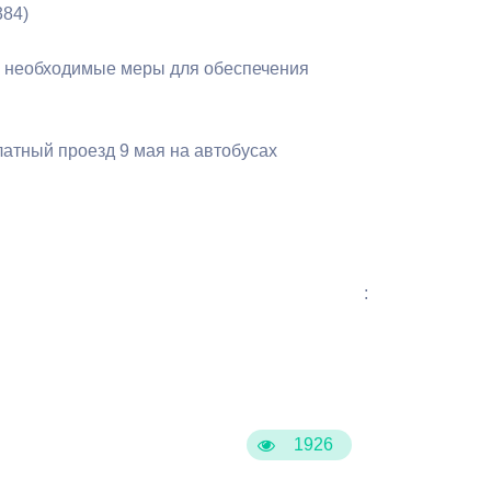
384)
Противодействие коррупции
е необходимые меры для обеспечения
Градостроительная деятельность
Формирование комфортной
атный проезд 9 мая на автобусах
в
городской среды
о
Бюджет для граждан
Пространственные сведения
:
Гражданская оборона в
чрезвычайных ситуациях
Незаконное строительство
и
Информация финансового
1926
органа