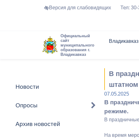
Версия для слабовидящих
Тел: 30
Официальный
сайт
Владикавказ
муниципального
образования г.
Владикавказ
Общие свед
Структура
Интернет-п
Председате
Структура
Новости
Реестры ма
В празд
Устав город
Торги и Кон
расписание
Обратная с
Комиссии
Новостная 
Актуально
штатном
Новости
Города-поб
07.05.2025
Программа
Противодей
В празднич
Достоприме
Опросы
режиме.
Владикавка
Формы обра
График при
принимаемы
В праздничные
Архив новостей
Презентаци
рассмотрен
городского 
На время мероп