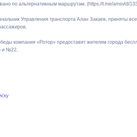
з
вано по альтернативным маршрутам. (https://t.me/amsvld/13
ия, постановления
Кадровая политика
ачальник Управления транспорта Алан Закаев, приняты вс
ертиза НПА
Контактная информация
пассажиров.
ельности органов
Списки граждан, состоящих на
обеды компания «Ротор» предоставит жителям города беспл
амоуправления
учете в качестве нуждающихся 
 и №22.
улучшении жилищных условий п
г. Владикавказ
анные
Общественное обсуждение
документов стратегического
иску
планирования
 о результатах
Порядок обжалования решений 
действий органов местного
самоуправления