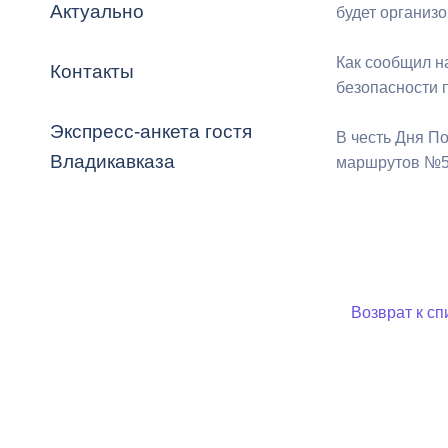
Владикавка
Актуально
будет организо
Распоряжен
Как сообщил н
Контакты
ОРВ и эксп
безопасности 
Оценка деят
Экспресс-анкета гостя
В честь Дня П
местного с
Владикавказа
маршрутов №5
Открытые д
Возврат к сп
Информация
проверок