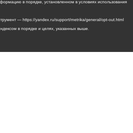
 информацию в порядке, установленном в условиях использования
мент — https://yandex.ru/support/metrika/general/opt-out.html
Яндексом в порядке и целях, указанных выше.
Владикавказ, пл. Штыба, №2
Тел:
+7 (8672) 55-00-34
Главный редактор: Биазарти Д. К.
Свидетельство о регистрации СМИ ЭЛ № ФС 77 –
75258 от 07.03.2019 выданное Федеральной Службой
по надзору в сфере связи, информационных
технологий и массовых коммуникаций