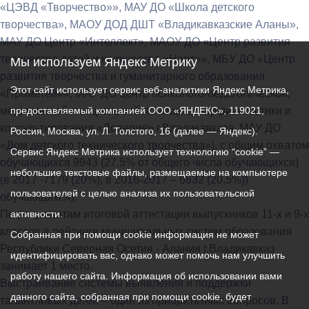
«ЦЭВД «Творчество»», МАУ ДО «Школа детского
творчества», МАОУ ДОД ДШТ «Владикавказские Аланы»,
МАУ ДО Центр «Интеллект», МАОУ ДО «Центр развития
творчества детей и юношества «Нарт»», МБУ ДО «Центр
Мы используем Яндекс Метрику
развития творчества и гуманитарного образования
Этот сайт использует сервис веб-аналитики Яндекс Метрика,
«Прометей»», МАУ ДО центр психолого-педагогической,
медицинской и социальной помощи центр диагностики и
предоставляемый компанией ООО «ЯНДЕКС», 119021,
консультирования «Доверие» г.Владикавказа, МАУ ДО
Россия, Москва, ул. Л. Толстого, 16 (далее — Яндекс).
«Дом детского технического творчества»), с общим охватом
Сервис Яндекс Метрика использует технологию “cookie” —
обучающихся 9943 (27,5% от общего числа обучающихся)
небольшие текстовые файлы, размещаемые на компьютере
(в 2017 -7179 (20%), в 2016-2017 – 6832 (20,5%))
пользователей с целью анализа их пользовательской
обучающихся).
По результатам итоговой аттестации выпускников 11-х и 9-х
активности.
классов в рейтинге муниципальных систем образования
Собранная при помощи cookie информация не может
Республики Северная Осетия - Алания г.Владикавказ
идентифицировать вас, однако может помочь нам улучшить
занимает 1 место.
работу нашего сайта. Информация об использовании вами
Выстраивание системы выявления и поддержки
данного сайта, собранная при помощи cookie, будет
талантливых детей – один из приоритетных вопросов. В