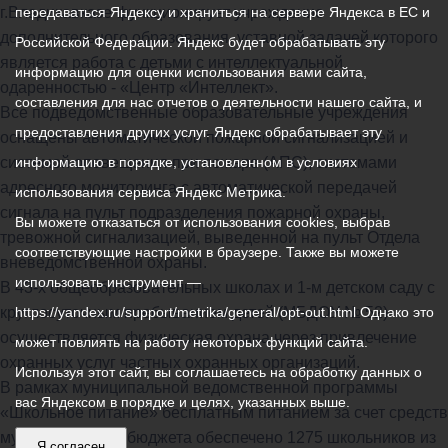
г.Владикавказе функционирует учреждение
передаваться Яндексу и храниться на сервере Яндекса в ЕС и
дополнительного образования, уставной задачей которого
Российской Федерации. Яндекс будет обрабатывать эту
является работа с детьми с интеллектуальной
информацию для оценки использования вами сайта,
одаренностью - «Центр «Интеллект».
составления для нас отчетов о деятельности нашего сайта, и
Все подведомственные образовательные учреждения
предоставления других услуг. Яндекс обрабатывает эту
оснащены автоматической пожарной сигнализацией и
системой оповещения при пожаре (АПС), системами
информацию в порядке, установленном в условиях
адресного мониторинга с автоматической передачей
использования сервиса Яндекс Метрика.
сигнала на пульт подразделения пожарной охраны,
Вы можете отказаться от использования cookies, выбрав
тревожной сигнализацией, выведенной на пульт Отдела
соответствующие настройки в браузере. Также вы можете
вневедомственной охраны.
использовать инструмент —
В 43-х общеобразовательных школах и 1-м детском саду с
круглосуточным пребыванием детей (МБДОУ № 52)
https://yandex.ru/support/metrika/general/opt-out.html Однако это
осуществляется физическая охрана через привлечение
может повлиять на работу некоторых функций сайта.
охранных услуг частных охранных организаций.
Используя этот сайт, вы соглашаетесь на обработку данных о
В рамках муниципальной ведомственной программы
вас Яндексом в порядке и целях, указанных выше.
«Школьное питание» бесплатным питанием за счет средств
муниципального бюджета обеспечено 1275 школьников из
Я согласен