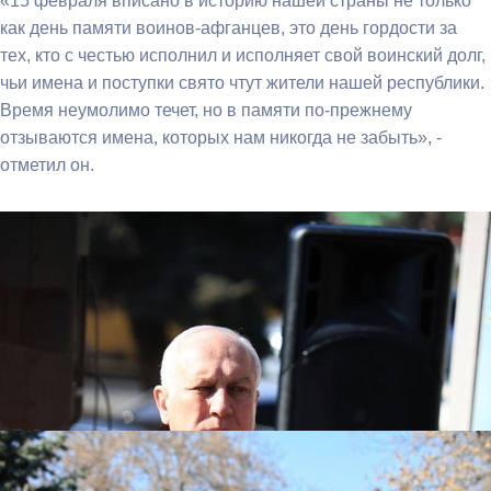
«15 февраля вписано в историю нашей страны не только
как день памяти воинов-афганцев, это день гордости за
тех, кто с честью исполнил и исполняет свой воинский долг,
чьи имена и поступки свято чтут жители нашей республики.
Время неумолимо течет, но в памяти по-прежнему
отзываются имена, которых нам никогда не забыть», -
отметил он.