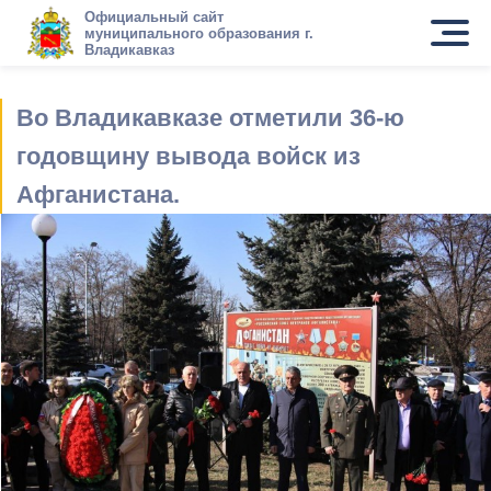
Официальный сайт
муниципального образования г.
Владикавказ
Во Владикавказе отметили 36-ю
годовщину вывода войск из
Афганистана.