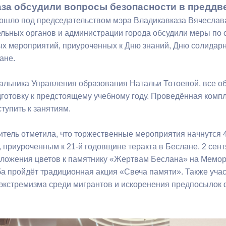
за обсудили вопросы безопасности в преддве
шло под председательством мэра Владикавказа Вячеслав
ный контроль
Выборы 2026
льных органов и администрации города обсудили меры по 
х мероприятий, приуроченных к Дню знаний, Дню солидарн
лане.
альника Управления образования Натальи Тотоевой, все о
готовку к предстоящему учебному году. Проведённая комп
тупить к занятиям.
итель отметила, что торжественные мероприятия начнутся 
 приуроченным к 21-й годовщине теракта в Беслане. 2 сен
ложения цветов к памятнику «Жертвам Беслана» на Мемори
 пройдёт традиционная акция «Свеча памяти». Также уча
экстремизма среди мигрантов и искоренения предпосылок