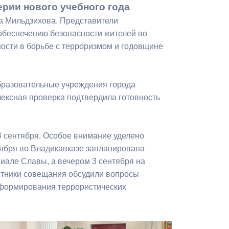
рии нового учебного года
Бесплатная юридическая помощь
а Мильдзихова. Представители
обеспечению безопасности жителей во
ости в борьбе с терроризмом и годовщине
бразовательные учреждения города
лексная проверка подтвердила готовность
4 сентября. Особое внимание уделено
тября во Владикавказе запланирована
але Славы, а вечером 3 сентября на
стники совещания обсудили вопросы
 формирования террористических