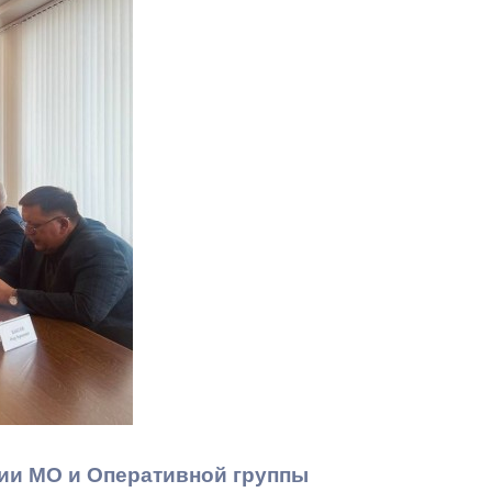
Противодействие коррупции
Градостроительная деятельность
Формирование комфортной
в
городской среды
о
Бюджет для граждан
Пространственные сведения
Гражданская оборона в
чрезвычайных ситуациях
Незаконное строительство
и
Информация финансового
органа
ии МО и Оперативной группы