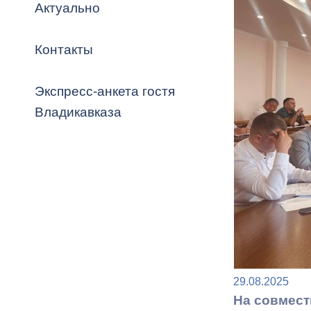
Владикавка
Актуально
Распоряжен
Контакты
ОРВ и эксп
Оценка деят
Экспресс-анкета гостя
местного с
Владикавказа
Открытые д
Информация
29.08.2025
проверок
На совмест