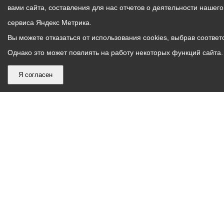
вами сайта, составления для нас отчетов о деятельности нашег
сервиса Яндекс Метрика.
Вы можете отказаться от использования cookies, выбрав соответс
Однако это может повлиять на работу некоторых функций сайта. 
Я согласен
График
С понедельника по пятницу – с 9.00 до 18.00
работы
Телефон контакт-центра АМС г. Владикавказ
30-30-30
администрации
звонки принимаются с 9:00 до 18:00
местного
Круглосуточный телефон Единой дежурной