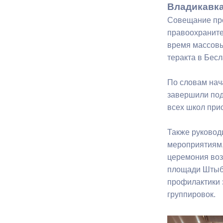
Владикавка
Совещание про
Муниципаль
правоохраните
время массовы
теракта в Бес
По словам нач
завершили под
всех школ прис
Также руковод
мероприятиям,
церемония воз
площади Штыба
профилактики 
группировок.