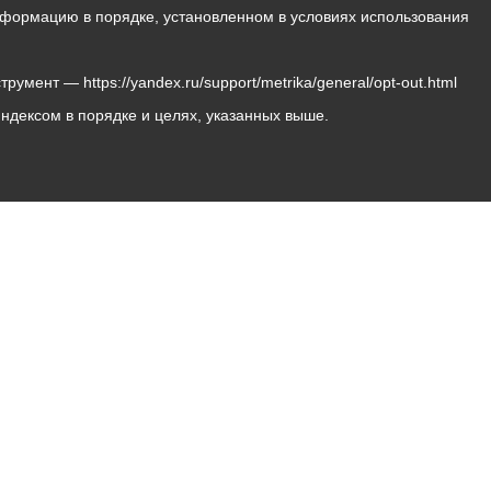
 информацию в порядке, установленном в условиях использования
мент — https://yandex.ru/support/metrika/general/opt-out.html
Яндексом в порядке и целях, указанных выше.
Владикавказ, пл. Штыба, №2
Тел:
+7 (8672) 55-00-34
Главный редактор: Биазарти Д. К.
Свидетельство о регистрации СМИ ЭЛ № ФС 77 –
75258 от 07.03.2019 выданное Федеральной Службой
по надзору в сфере связи, информационных
технологий и массовых коммуникаций