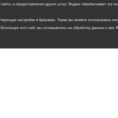
о сайта, и предоставления других услуг. Яндекс обрабатывает эту
твующие настройки в браузере. Также вы можете использовать инстру
Используя этот сайт, вы соглашаетесь на обработку данных о вас 
Владикавказ
АМС
Интернет приемная
Собрание представителей
Общественный Совет
Пресс-центр
Общественный транспорт