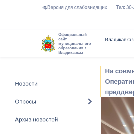
Версия для слабовидящих
Тел: 30
Официальный
сайт
Владикавказ
муниципального
образования г.
Владикавказ
Общие свед
Структура
Интернет-п
Председате
Структура
Новости
Реестры ма
На совм
Устав город
Торги и Кон
расписание
Обратная с
Комиссии
Новостная 
Актуально
Операти
Новости
Города-поб
преддвер
Программа
Противодей
Достоприме
Опросы
Владикавка
Формы обра
График при
принимаемы
Архив новостей
Презентаци
рассмотрен
городского 