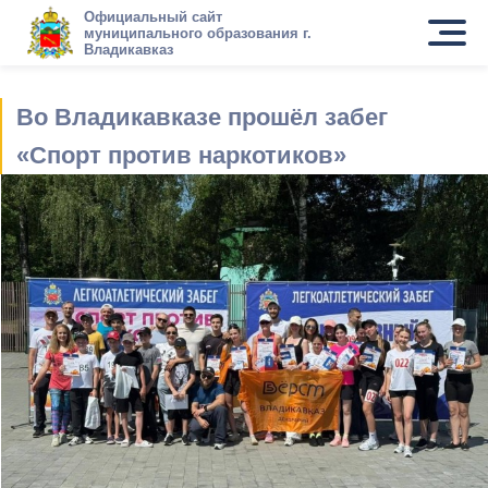
Официальный сайт
муниципального образования г.
Владикавказ
Во Владикавказе прошёл забег
«Спорт против наркотиков»