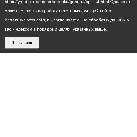
https://yandex.ru/support/metrika/general/opt-out.html Однако это
может повлиять на работу некоторых функций сайта.
Используя этот сайт, вы соглашаетесь на обработку данных о
вас Яндексом в порядке и целях, указанных выше.
Я согласен
График
С понедельника по пятницу – с 9.00 до 18.00
работы
Телефон контакт-центра АМС г. Владикавказ
30-30-30
администрации
звонки принимаются с 9:00 до 18:00
местного
Круглосуточный телефон Единой дежурной