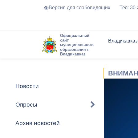
Версия для слабовидящих
Тел: 30
Официальный
сайт
Владикавказ
муниципального
образования г.
Владикавказ
Общие свед
Структура
Интернет-п
Председате
Структура
Новости
Реестры ма
ВНИМАН
Устав город
Торги и Кон
расписание
Обратная с
Комиссии
Новостная 
Актуально
Новости
Города-поб
Программа
Противодей
Достоприме
Опросы
Владикавка
Формы обра
График при
принимаемы
Архив новостей
Презентаци
рассмотрен
городского 