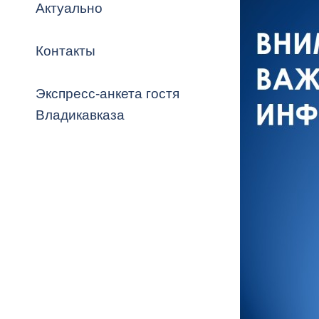
Владикавка
Актуально
Распоряжен
Контакты
ОРВ и эксп
Оценка деят
Экспресс-анкета гостя
местного с
Владикавказа
Открытые д
Информация
проверок