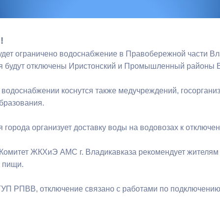
ный контроль
Выборы 2026
!
удет ограничено водоснабжение в Правобережной части Влад
 будут отключены Иристонский и Промышленный районы В
 водоснабжении коснутся также медучреждений, госоргани
бразования.
 города организует доставку воды на водовозах к отключ
 Комитет ЖКХиЭ АМС г. Владикавказа рекомендует жителям 
 пищи.
ГУП РПВВ, отключение связано с работами по подключению