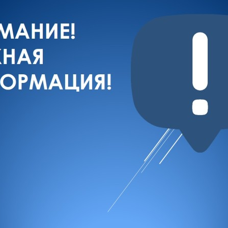
з
ия, постановления
Кадровая политика
ертиза НПА
Контактная информация
ельности органов
Списки граждан, состоящих на
амоуправления
учете в качестве нуждающихся 
улучшении жилищных условий п
г. Владикавказ
анные
Общественное обсуждение
документов стратегического
планирования
 о результатах
Порядок обжалования решений 
действий органов местного
самоуправления