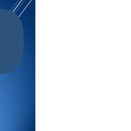
Противодействие коррупции
Градостроительная деятельность
Формирование комфортной
в
городской среды
о
Бюджет для граждан
Пространственные сведения
Гражданская оборона в
чрезвычайных ситуациях
Незаконное строительство
и
Информация финансового
органа