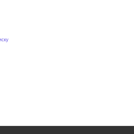
ный контроль
Выборы 2026
иску