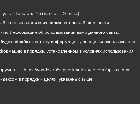
ул. Л. Толстого, 16 (далее — Яндекс).
й с целью анализа их пользовательской активности.
йта. Информация об использовании вами данного сайта,
с будет обрабатывать эту информацию для оценки использования
 информацию в порядке, установленном в условиях использования
мент — https://yandex.ru/support/metrika/general/opt-out.html
Яндексом в порядке и целях, указанных выше.
Владикавказ, пл. Штыба, №2
Тел:
+7 (8672) 55-00-34