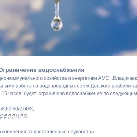
з
ия, постановления
Кадровая политика
ертиза НПА
Контактная информация
ельности органов
Списки граждан, состоящих на
амоуправления
учете в качестве нуждающихся 
улучшении жилищных условий п
г. Владикавказ
Ограничение водоснабжения
но-коммунального хозяйства и энергетики АМС г.Владикавка
анные
Общественное обсуждение
ьными работа на водопроводных сетях Детского реабилитац
документов стратегического
о 15 часов будет ограничено водоснабжение по следующи
планирования
8;60;60/2;60/3;
3;5;7;7/1:7/2.
 о результатах
Порядок обжалования решений 
действий органов местного
 извинения за доставленные неудобства.
самоуправления