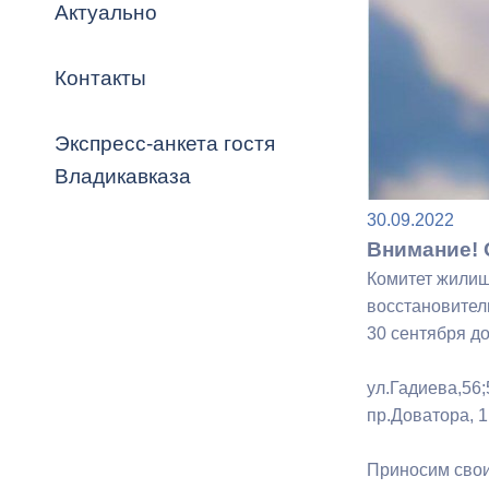
Владикавка
Актуально
Распоряжен
Контакты
ОРВ и эксп
Оценка деят
Экспресс-анкета гостя
местного с
Владикавказа
30.09.2022
Внимание! 
Комитет жилищ
Открытые д
восстановител
30 сентября д
ул.Гадиева,56;5
пр.Доватора, 1;
Информация
проверок
Приносим свои