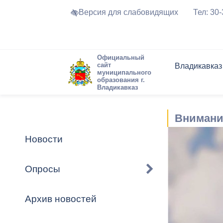
Версия для слабовидящих
Тел: 30
Официальный
сайт
Владикавказ
муниципального
образования г.
Владикавказ
Общие свед
Структура
Интернет-п
Председате
Структура
Новости
Реестры ма
Внимани
Устав город
Торги и Кон
расписание
Обратная с
Комиссии
Новостная 
Актуально
Новости
Города-поб
Программа
Противодей
Достоприме
Опросы
Владикавка
Формы обра
График при
принимаемы
Архив новостей
Презентаци
рассмотрен
городского 