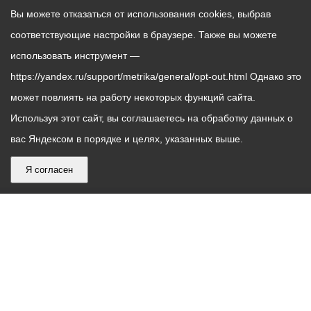
Вы можете отказаться от использования cookies, выбрав
соответствующие настройки в браузере. Также вы можете
использовать инструмент —
https://yandex.ru/support/metrika/general/opt-out.html Однако это
может повлиять на работу некоторых функций сайта.
Используя этот сайт, вы соглашаетесь на обработку данных о
вас Яндексом в порядке и целях, указанных выше.
Я согласен
График
С понедельника по пятницу – с 9.00 до 18.00