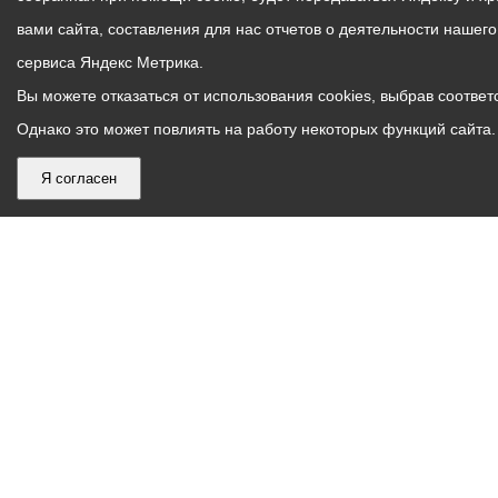
вами сайта, составления для нас отчетов о деятельности нашег
сервиса Яндекс Метрика.
Вы можете отказаться от использования cookies, выбрав соответс
Однако это может повлиять на работу некоторых функций сайта. 
Я согласен
График
С понедельника по пятницу – с 9.00 до 18.00
работы
Телефон контакт-центра АМС г. Владикавказ
30-30-30
администрации
звонки принимаются с 9:00 до 18:00