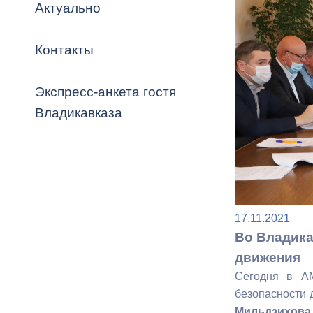
Владикавка
Актуально
Распоряжен
Контакты
ОРВ и эксп
Оценка деят
Экспресс-анкета гостя
местного с
Владикавказа
Открытые д
17.11.2021
Во Владика
движения
Информация
Сегодня в АМ
проверок
безопасности 
Мильдзихова