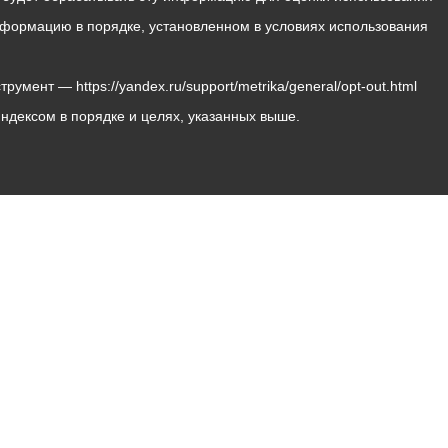
 информацию в порядке, установленном в условиях использования
мент — https://yandex.ru/support/metrika/general/opt-out.html
Яндексом в порядке и целях, указанных выше.
Владикавказ, пл. Штыба, №2
Тел:
+7 (8672) 55-00-34
Главный редактор: Биазарти Д. К.
Свидетельство о регистрации СМИ ЭЛ № ФС 77 –
75258 от 07.03.2019 выданное Федеральной Службой
по надзору в сфере связи, информационных
технологий и массовых коммуникаций