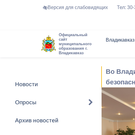
Версия для слабовидящих
Тел: 30
Официальный
сайт
Владикавказ
муниципального
образования г.
Владикавказ
Общие свед
Структура
Интернет-п
Председате
Структура
Новости
Реестры ма
Во Влад
Устав город
Торги и Кон
расписание
Обратная с
Комиссии
Новостная 
Актуально
безопас
Новости
Города-поб
Программа
Противодей
Достоприме
Опросы
Владикавка
Формы обра
График при
принимаемы
Архив новостей
Презентаци
рассмотрен
городского 