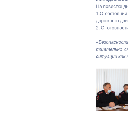
На повестке д
1.О состоянии
Муниципаль
дорожного дви
2. О готовнос
«
Безопасност
тщательно сл
ситуации как 