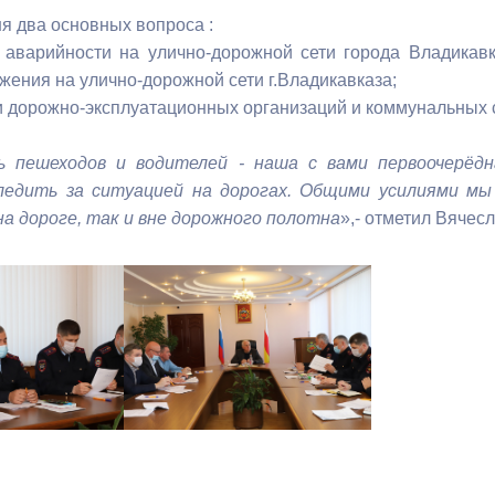
ня два основных вопроса :
 аварийности на улично-дорожной сети города Владикав
ный контроль
Выборы 2026
жения на улично-дорожной сети г.Владикавказа;
ти дорожно-эксплуатационных организаций и коммунальных
ь пешеходов и водителей - наша с вами первоочерёдн
едить за ситуацией на дорогах. Общими усилиями мы
на дороге, так и вне дорожного полотна
»,- отметил Вячес