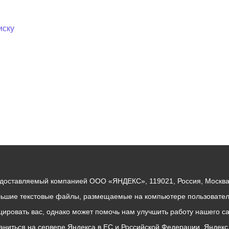
иску
едоставляемый компанией ООО «ЯНДЕКС», 119021, Россия, Москва, 
льшие текстовые файлы, размещаемые на компьютере пользователе
ровать вас, однако может помочь нам улучшить работу нашего са
раниться на сервере Яндекса в ЕС и Российской Федерации. Яндек