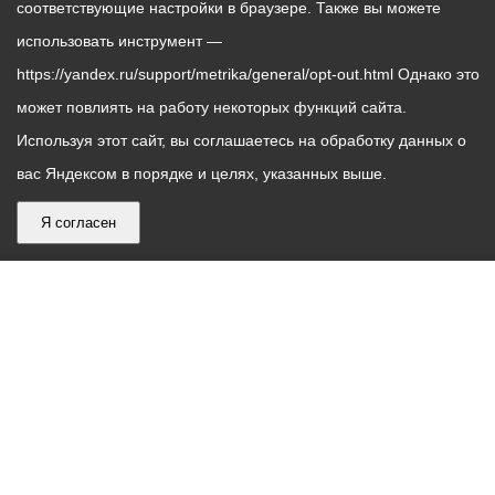
соответствующие настройки в браузере. Также вы можете
использовать инструмент —
https://yandex.ru/support/metrika/general/opt-out.html Однако это
может повлиять на работу некоторых функций сайта.
Используя этот сайт, вы соглашаетесь на обработку данных о
вас Яндексом в порядке и целях, указанных выше.
Я согласен
График
С понедельника по пятницу – с 9.00 до 18.00
работы
Телефон контакт-центра АМС г. Владикавказ
30-30-30