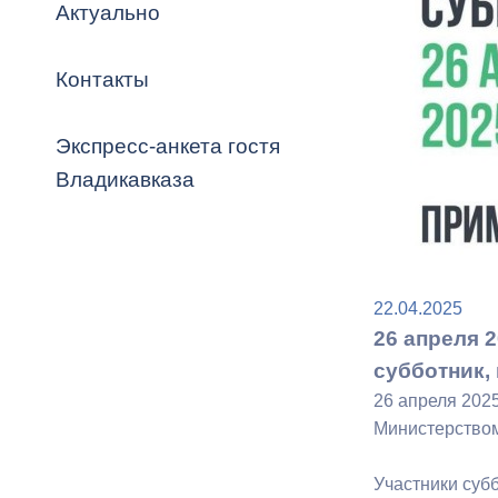
Владикавка
Актуально
Распоряжен
Контакты
ОРВ и эксп
Оценка деят
Экспресс-анкета гостя
местного с
Владикавказа
Открытые д
22.04.2025
26 апреля 
субботник,
26 апреля 202
Министерством
Информация
проверок
Участники суб