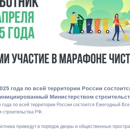
з
ия, постановления
Кадровая политика
ертиза НПА
Контактная информация
ельности органов
Списки граждан, состоящих на
амоуправления
учете в качестве нуждающихся 
улучшении жилищных условий п
г. Владикавказ
анные
Общественное обсуждение
документов стратегического
2025 года по всей территории России состои
планирования
 инициированный Министерством строительс
5 года по всей территории России состоится Ежегодный Вс
 строительства РФ.
 о результатах
Порядок обжалования решений 
действий органов местного
ботника приведут в порядок дворы и общественные простра
самоуправления