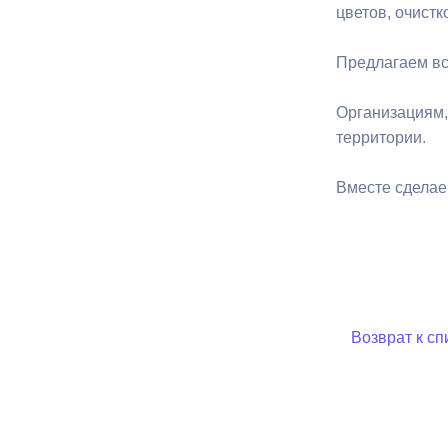
цветов, очист
Муниципаль
Предлагаем вс
Организациям,
территории.
Вместе сделае
Возврат к сп