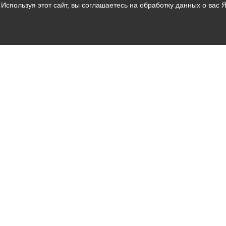
Используя этот сайт, вы соглашаетесь на обработку данных о вас 
Владикавказ
АМС
Интернет приемная
Собрание представителей
Общественный Совет
Пресс-центр
Общественный транспорт