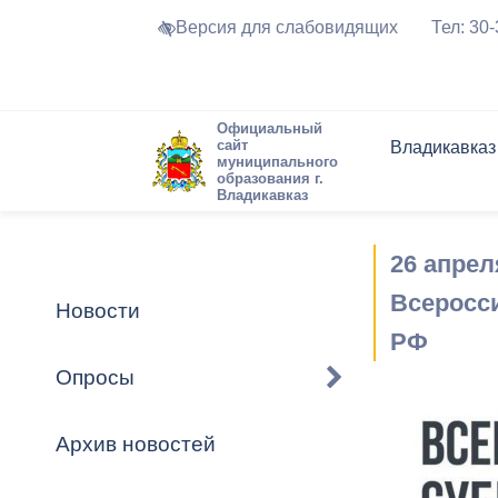
Версия для слабовидящих
Тел: 30
Официальный
сайт
Владикавказ
муниципального
образования г.
Владикавказ
Общие свед
Структура
Интернет-п
Председате
Структура
Новости
Реестры ма
26 апрел
Устав город
Торги и Кон
расписание
Обратная с
Комиссии
Новостная 
Актуально
Всеросс
Новости
Города-поб
РФ
Программа
Противодей
Достоприме
Опросы
Владикавка
Формы обра
График при
принимаемы
Архив новостей
Презентаци
рассмотрен
городского 