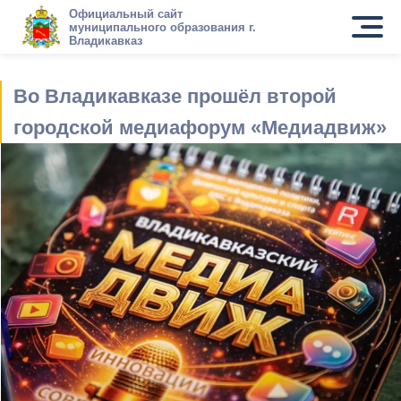
Официальный сайт
муниципального образования г.
Владикавказ
Во Владикавказе прошёл второй
городской медиафорум «Медиадвиж»