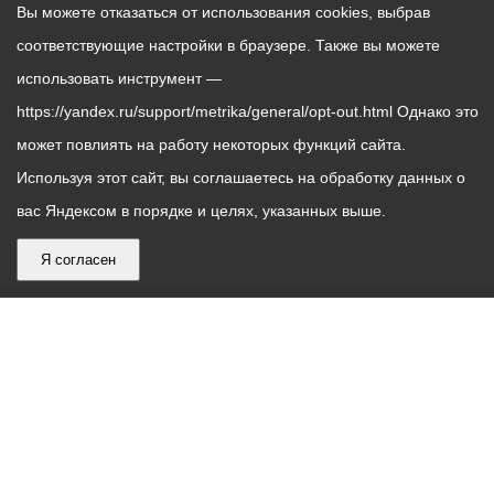
Вы можете отказаться от использования cookies, выбрав
соответствующие настройки в браузере. Также вы можете
использовать инструмент —
https://yandex.ru/support/metrika/general/opt-out.html Однако это
может повлиять на работу некоторых функций сайта.
Используя этот сайт, вы соглашаетесь на обработку данных о
вас Яндексом в порядке и целях, указанных выше.
Я согласен
График
С понедельника по пятницу – с 9.00 до 18.00