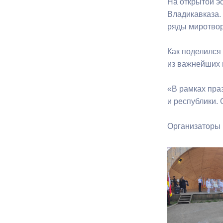
На открытой э
Владикавказа.
ряды миротвор
Как поделился
из важнейших 
«В рамках пра
и республики. 
Организаторы 