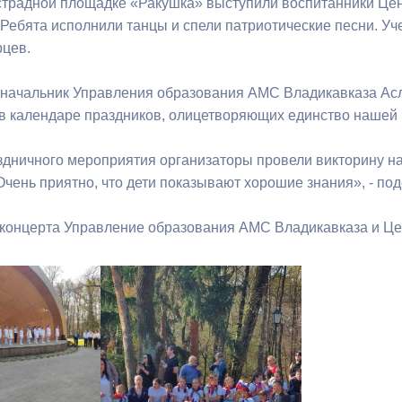
страдной площадке «Ракушка» выступили воспитанники Це
 Ребята исполнили танцы и спели патриотические песни. Уч
цев.
 начальник Управления образования АМС Владикавказа Асл
в календаре праздников, олицетворяющих единство нашей
здничного мероприятия организаторы провели викторину на
Очень приятно, что дети показывают хорошие знания», - по
концерта Управление образования АМС Владикавказа и Цен