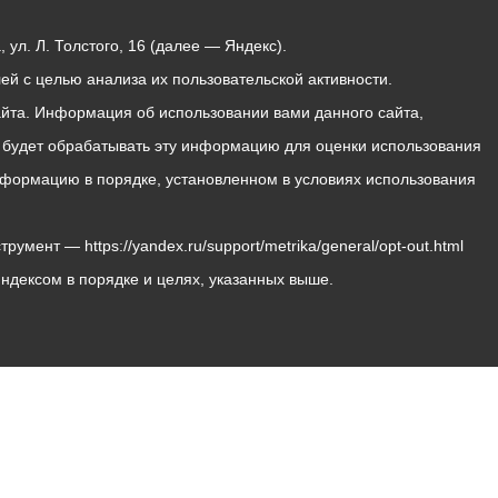
ул. Л. Толстого, 16 (далее — Яндекс).
й с целью анализа их пользовательской активности.
йта. Информация об использовании вами данного сайта,
с будет обрабатывать эту информацию для оценки использования
 информацию в порядке, установленном в условиях использования
мент — https://yandex.ru/support/metrika/general/opt-out.html
Яндексом в порядке и целях, указанных выше.
Владикавказ, пл. Штыба, №2
Тел:
+7 (8672) 55-00-34