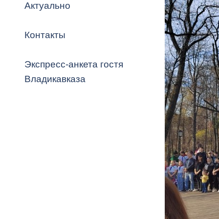
Владикавка
Актуально
Распоряжен
Контакты
ОРВ и эксп
Оценка деят
Экспресс-анкета гостя
местного с
Владикавказа
Открытые д
Информация
проверок