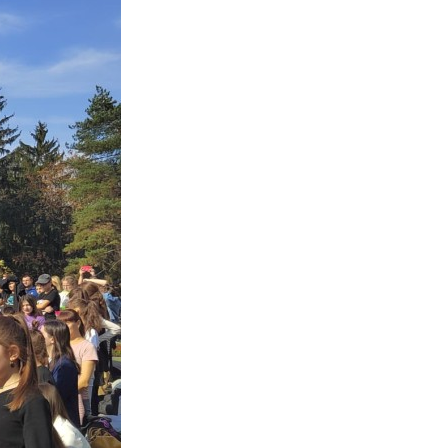
Противодействие коррупции
Градостроительная деятельность
Формирование комфортной
в
городской среды
о
Бюджет для граждан
Пространственные сведения
Гражданская оборона в
чрезвычайных ситуациях
Незаконное строительство
и
Информация финансового
органа