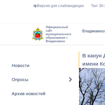
Версия для слабовидящих
Тел: 30
Официальный
сайт
Владикавказ
муниципального
образования г.
Владикавказ
Общие свед
Структура
Интернет-п
Председате
Структура
Новости
Реестры ма
В канун 
Устав город
Торги и Кон
расписание
Обратная с
Комиссии
Новостная 
Актуально
имени Ко
Новости
Города-поб
Программа
Противодей
Достоприме
Опросы
Владикавка
Формы обра
График при
принимаемы
Архив новостей
Презентаци
рассмотрен
городского 