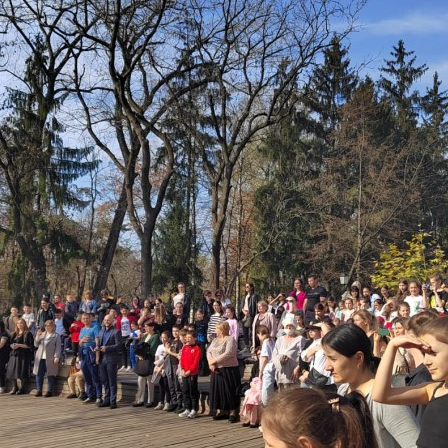
з
ия, постановления
Кадровая политика
ертиза НПА
Контактная информация
ельности органов
Списки граждан, состоящих на
амоуправления
учете в качестве нуждающихся 
улучшении жилищных условий п
г. Владикавказ
анные
Общественное обсуждение
документов стратегического
планирования
 о результатах
Порядок обжалования решений 
действий органов местного
самоуправления