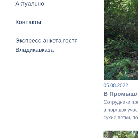
Владикавка
Актуально
Распоряжен
Контакты
ОРВ и эксп
Оценка деят
Экспресс-анкета гостя
местного с
Владикавказа
Открытые д
05.08.2022
В Промышле
Сотрудники пр
в порядок уча
сухие ветки, п
Информация
проверок