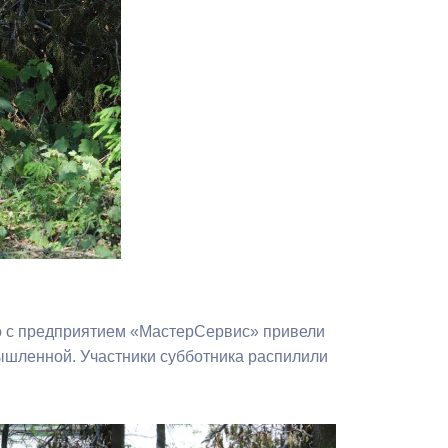
Противодействие коррупции
Градостроительная деятельность
Формирование комфортной
в
городской среды
о
Бюджет для граждан
Пространственные сведения
Гражданская оборона в
чрезвычайных ситуациях
 с предприятием «МастерСервис» привели
Незаконное строительство
ышленной. Участники субботника распилили
и
Информация финансового
органа