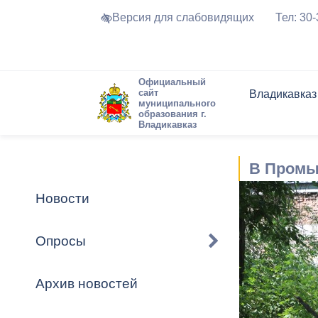
Версия для слабовидящих
Тел: 30
Официальный
сайт
Владикавказ
муниципального
образования г.
Владикавказ
Общие свед
Структура
Интернет-п
Председате
Структура
Новости
Реестры ма
В Промы
Устав город
Торги и Кон
расписание
Обратная с
Комиссии
Новостная 
Актуально
Новости
Города-поб
Программа
Противодей
Достоприме
Опросы
Владикавка
Формы обра
График при
принимаемы
Архив новостей
Презентаци
рассмотрен
городского 