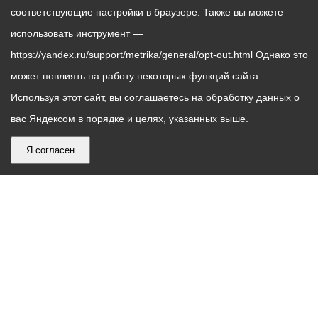
соответствующие настройки в браузере. Также вы можете
использовать инструмент —
https://yandex.ru/support/metrika/general/opt-out.html Однако это
может повлиять на работу некоторых функций сайта.
Используя этот сайт, вы соглашаетесь на обработку данных о
вас Яндексом в порядке и целях, указанных выше.
Я согласен
График
С понедельника по пятницу – с 9.00 до 18.00
работы
Телефон контакт-центра АМС г. Владикавказ
30-30-30