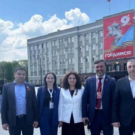
з
ия, постановления
Кадровая политика
ертиза НПА
Контактная информация
ельности органов
Списки граждан, состоящих на
амоуправления
учете в качестве нуждающихся 
улучшении жилищных условий п
г. Владикавказ
анные
Общественное обсуждение
документов стратегического
планирования
 о результатах
Порядок обжалования решений 
действий органов местного
самоуправления