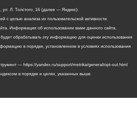
ул. Л. Толстого, 16 (далее — Яндекс).
й с целью анализа их пользовательской активности.
йта. Информация об использовании вами данного сайта,
с будет обрабатывать эту информацию для оценки использования
 информацию в порядке, установленном в условиях использования
мент — https://yandex.ru/support/metrika/general/opt-out.html
Яндексом в порядке и целях, указанных выше.
Владикавказ, пл. Штыба, №2
Тел:
+7 (8672) 55-00-34
Главный редактор: Биазарти Д. К.