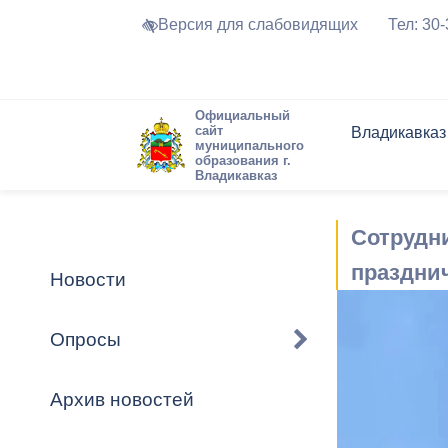
Версия для слабовидящих
Тел: 30
Официальный
сайт
Владикавказ
муниципального
образования г.
Владикавказ
Общие свед
Структура
Интернет-п
Председате
Структура
Новости
Реестры ма
Сотрудн
Устав город
Торги и Кон
расписание
Обратная с
Комиссии
Новостная 
Актуально
праздни
Новости
Города-поб
Программа
Противодей
Достоприме
Опросы
Владикавка
Формы обра
График при
принимаемы
Архив новостей
Презентаци
рассмотрен
городского 