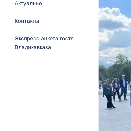
Владикавка
Актуально
Распоряжен
Контакты
ОРВ и эксп
Оценка деят
Экспресс-анкета гостя
местного с
Владикавказа
Открытые д
Информация
проверок