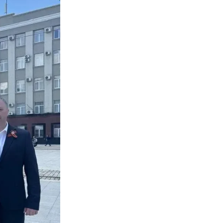
Противодействие коррупции
Градостроительная деятельность
Формирование комфортной
в
городской среды
о
Бюджет для граждан
Пространственные сведения
Гражданская оборона в
чрезвычайных ситуациях
Незаконное строительство
и
Информация финансового
органа