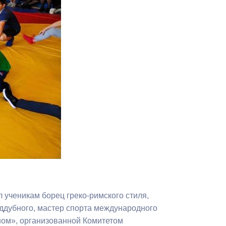
Противодействие коррупции
Градостроительная деятельность
Формирование комфортной
в
городской среды
о
Бюджет для граждан
Пространственные сведения
Гражданская оборона в
чрезвычайных ситуациях
Незаконное строительство
ил ученикам
борец греко-римского стиля,
и
Информация финансового
ддубного, мастер спорта международного
органа
ном», организованной Комитетом