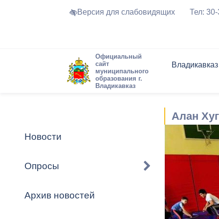
Версия для слабовидящих
Тел: 30
Официальный
сайт
Владикавказ
муниципального
образования г.
Владикавказ
Общие свед
Структура
Интернет-п
Председате
Структура
Новости
Реестры ма
Алан Хуг
Устав город
Торги и Кон
расписание
Обратная с
Комиссии
Новостная 
Актуально
Новости
Города-поб
Программа
Противодей
Достоприме
Опросы
Владикавка
Формы обра
График при
принимаемы
Архив новостей
Презентаци
рассмотрен
городского 