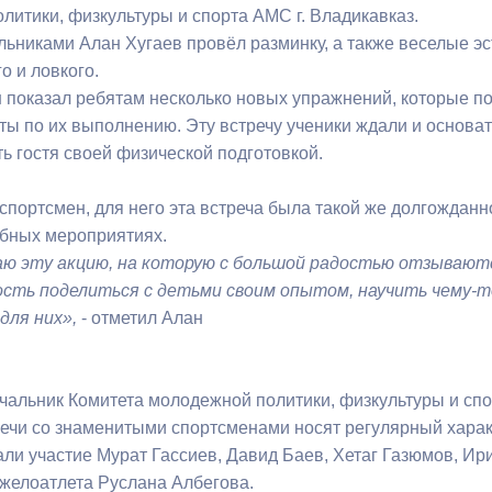
литики, физкультуры и спорта АМС г. Владикавказ.
льниками Алан Хугаев провёл разминку, а также веселые эс
ный контроль
Выборы 2026
о и ловкого.
 показал ребятам несколько новых упражнений, которые п
ты по их выполнению. Эту встречу ученики ждали и основат
ь гостя своей физической подготовкой.
спортсмен, для него эта встреча была такой же долгожданно
обных мероприятиях.
ю эту акцию, на которую с большой радостью отзываютс
сть поделиться с детьми своим опытом, научить чему-то
для них»,
- отметил Алан
ачальник Комитета молодежной политики, физкультуры и сп
ечи со знаменитыми спортсменами носят регулярный характ
ли участие Мурат Гассиев, Давид Баев, Хетаг Газюмов, Ирин
желоатлета Руслана Албегова.