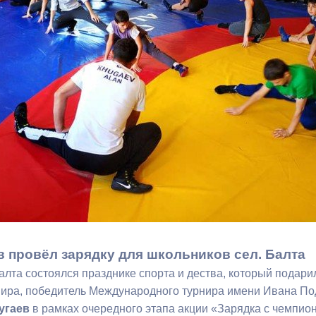
з
ия, постановления
Кадровая политика
ертиза НПА
Контактная информация
ельности органов
Списки граждан, состоящих на
амоуправления
учете в качестве нуждающихся 
улучшении жилищных условий п
г. Владикавказ
анные
Общественное обсуждение
документов стратегического
планирования
в провёл зарядку для школьников сел. Балта
Балта состоялся празднике спорта и дества, который подар
 о результатах
Порядок обжалования решений 
мира, победитель Международного турнира имени Ивана По
действий органов местного
угаев
в рамках очередного этапа акции «Зарядка с чемпио
самоуправления