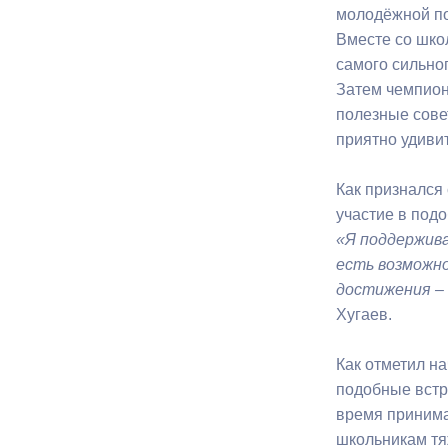
молодёжной по
Вместе со шко
Муниципаль
самого сильног
Затем чемпион
полезные сове
приятно удивит
Как признался 
участие в под
«Я поддержива
есть возможно
достижения – 
Хугаев.
Как отметил н
подобные встр
время принима
школьникам тя