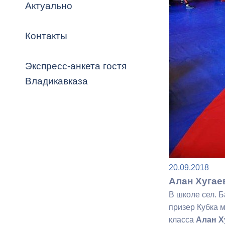
Владикавка
Актуально
Распоряжен
Контакты
ОРВ и эксп
Оценка деят
Экспресс-анкета гостя
местного с
Владикавказа
Открытые д
20.09.2018
Алан Хугае
В школе сел. 
Информация
призер Кубка 
проверок
класса
Алан Х