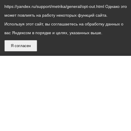
https://yandex.ru/support/metrika/general/opt-out.html Однако это
может повлиять на работу некоторых функций сайта.
Используя этот сайт, вы соглашаетесь на обработку данных о
вас Яндексом в порядке и целях, указанных выше.
Я согласен
График
С понедельника по пятницу – с 9.00 до 18.00
работы
Телефон контакт-центра АМС г. Владикавказ
30-30-30
администрации
звонки принимаются с 9:00 до 18:00
местного
Круглосуточный телефон Единой дежурной