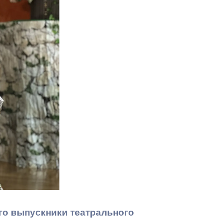
Противодействие коррупции
Градостроительная деятельность
Формирование комфортной
в
городской среды
о
Бюджет для граждан
Пространственные сведения
Гражданская оборона в
чрезвычайных ситуациях
Незаконное строительство
и
Информация финансового
органа
го выпускники театрального