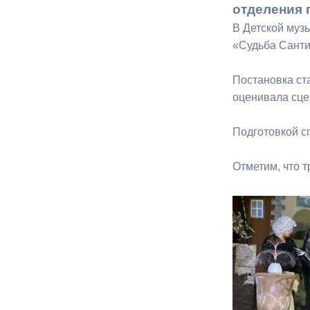
отделения 
В Детской муз
Муниципаль
«Судьба Санти
Постановка ст
оценивала сце
Подготовкой с
Отметим, что 