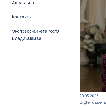
Владикавка
Актуально
Распоряжен
Контакты
ОРВ и эксп
Оценка деят
Экспресс-анкета гостя
местного с
Владикавказа
Открытые д
Информация
20.05.2026
проверок
В Детской 