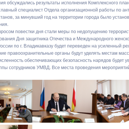
ния обсуждались результаты исполнения Комплексного пла
 главный специалист Отдела организационной работы по ан
ный контроль
Выборы 2026
танов, за минувший год на территории города было устано
ния.
росом повестки дня стали меры по недопущению террорист
ования Дня защитника Отечества и Международного женско
оссии по г. Владикавказу будет переведен на усиленный ре
ие правоохранительные органы будут уделять местам массо
численность обеспечивающих безопасность нарядов будет 
ппы сотрудников УМВД. Все места проведения мероприяти