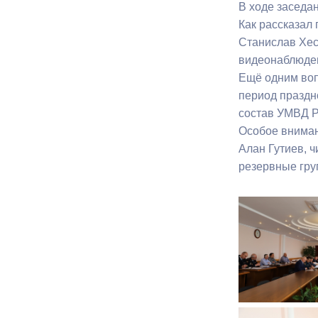
В ходе заседа
Как рассказал
Муниципаль
Станислав Хес
видеонаблюде
Ещё одним воп
период праздн
состав УМВД Р
Особое вниман
Алан Гутиев, 
резервные гру