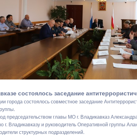
з
ия, постановления
Кадровая политика
ертиза НПА
Контактная информация
ельности органов
Списки граждан, состоящих на
амоуправления
учете в качестве нуждающихся 
улучшении жилищных условий п
г. Владикавказ
анные
Общественное обсуждение
документов стратегического
вказе состоялось заседание антитеррористи
планирования
ии города состоялось совместное заседание Антитеррорист
руппы.
од председательством главы МО г. Владикавказ Александр
 о результатах
Порядок обжалования решений 
о г. Владикавказу и руководитель Оперативной группы Ала
действий органов местного
водители структурных подразделений.
самоуправления