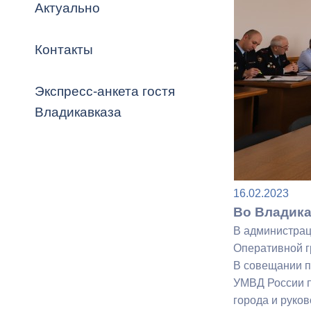
Владикавка
Актуально
Распоряжен
Контакты
ОРВ и эксп
Оценка деят
Экспресс-анкета гостя
местного с
Владикавказа
Открытые д
16.02.2023
Во Владика
В администрац
Оперативной г
В совещании п
Информация
УМВД России п
проверок
города и руко