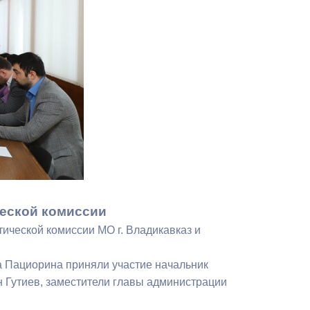
Противодействие коррупции
Градостроительная деятельность
Формирование комфортной
в
городской среды
о
Бюджет для граждан
Пространственные сведения
Гражданская оборона в
чрезвычайных ситуациях
ческой комиссии
ической комиссии МО г. Владикавказ и
Незаконное строительство
а Пациорина приняли участие начальник
и
Информация финансового
н Гутиев, заместители главы администрации
органа