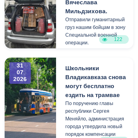
Вячеслава
зимнему сезону.
Мильдзихова.
Напомним, на
набережной проходит
Отправили гуманитарный
капитальный ремонт.
груз нашим бойцам в зону
Специалисты уже
Специальной военной
122
завершили укладку
операции.
брусчатки. Здесь также
установят опоры
В этот раз на фронт везут
31
освещения, лавочки,
газовые баллоны,
Школьники
07
урны, приведут в порядок
бензиновые генераторы и
Владикавказа снова
2026
газонную часть.
теплые одеяла.
могут бесплатно
Благоустройство
ездить на трамвае
выдержано в едином
Хочу поблагодарить
По поручению главы
стиле в рамках общей
нашего земляка,
республики Сергея
концепцией
бизнесмена Казбека
Меняйло, администрация
преобразования
Колхидова и руководителя
города утвердила новый
набережной Терека как
Северо-Осетинского
порядок компенсации
главной прогулочной зоны
отделения студенческих