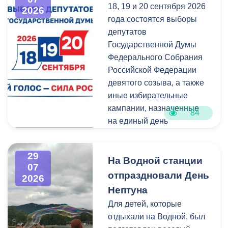
18, 19 и 20 сентября 2026
что льгота сохранится и
наследие нашей великой
2026
года состоятся выборы
будет предоставляться в
России.
депутатов
рамках нового
Государственной Думы
нормативного порядка.
Федерального Собрания
Изменения были связаны
Российской Федерации
с тем, что в начале 2026
девятого созыва, а также
года полномочия по
иные избирательные
организации
кампании, назначенные
пассажирских перевозок
84
на единый день
перешли в
голосования.
республиканский Комитет
по транспорту.
29
Ознакомиться со списками
На Водной станции
07
избирательных участков,
отпраздновали День
2026
их номерами и границами,
Нептуна
адресами помещений для
Для детей, которые
голосования, местами
отдыхали на Водной, был
нахождения участковых