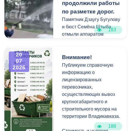
продолжили работы
специализированной
по разметке дорог.
техники.
Памятник Дзаугу Бугулову
и бюст Семёна Штыба
183
отмыли аппаратом
высокого давления и
специальными моющими
20
средствами. Такой подход
Внимание!
07
позволяет эффективно
Публикуем справочную
2026
смыть накопившуюся
информацию о
уличную пыль, налет и
лицензированных
копоть, не повреждая
перевозчиках,
структуру камня.
осуществляющих вывоз
крупногабаритного и
строительного мусора на
территории Владикавказа.
188
Стоимость и условия