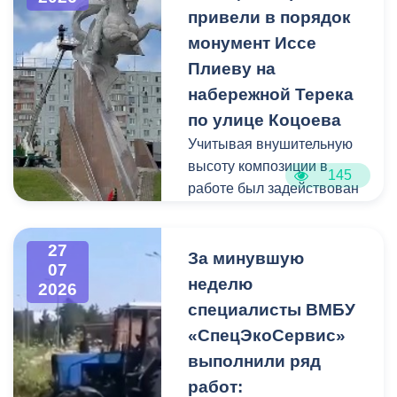
привели в порядок
Для предотвращения
монумент Иссе
возможной чрезвычайной
Плиеву на
ситуации Комиссия по
набережной Терека
предупреждению и
ликвидации ЧС ввела
по улице Коцоева
режим повышенной
Учитывая внушительную
готовности и
высоту композиции в
145
организовала комплекс
работе был задействован
неотложных мероприятий.
автоподъемник и аппарат
высокого давления.
27
Фигуру всадника и
За минувшую
07
постамент отмыли от
неделю
2026
накопившейся пыли.
специалисты ВМБУ
«СпецЭкоСервис»
Одновременно
выполнили ряд
коммунальщики привели в
работ:
порядок и прилегающую