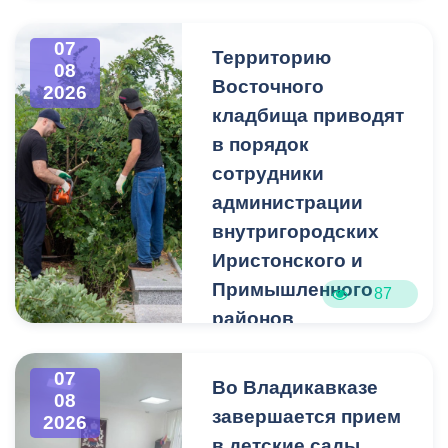
спортивные мероприятия.
07
Территорию
08
Восточного
2026
кладбища приводят
в порядок
сотрудники
администрации
внутригородских
Иристонского и
Примышленного
87
районов
Владикавказа
Чтобы избежать
07
Во Владикавказе
08
загущения территории
завершается прием
2026
дикорастущими
в детские сады