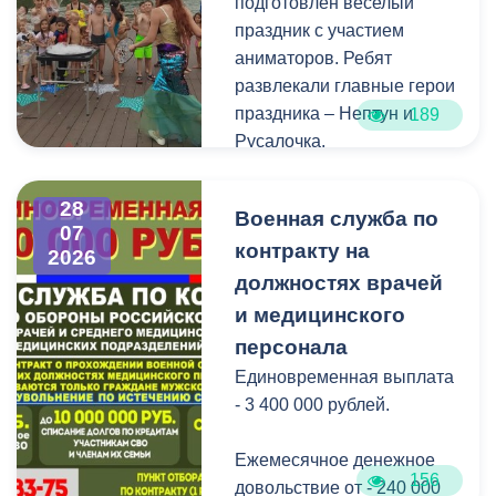
подготовлен веселый
избирательных комиссий,
праздник с участием
а также номерами
аниматоров. Ребят
телефонов участковых
развлекали главные герои
избирательных комиссий
праздника – Нептун и
189
можно по ссылке:
Русалочка.
Как отметил заведующий
28
Военная служба по
Водной станцией Георгий
07
контракту на
Цгоев, празднование Дня
2026
Нептуна - уже старая
должностях врачей
добрая традиция.
и медицинского
персонала
В завершение праздника
Единовременная выплата
детей угостили
- 3 400 000 рублей.
сладостями.
Ежемесячное денежное
Мероприятие
156
довольствие от - 240 000