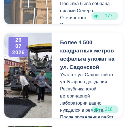
Посылка была собрана
оперативном режиме.
силами Северо-
177
Осетинского
На улицах Ватутина,
Регионального отделения
Горького, Лермонтова
молодёжной
выявлены упавшие ветки.
общероссийской
26
По улицам Магкаева и
Более 4 500
07
общественной
Карцинскому шоссе
квадратных метров
2026
организации «Российские
серьезных последствий не
асфальта уложат на
студенческие отряды».
зафиксировано —
ул. Садонской
отмечены лишь отдельные
Как отметил председатель
Участок ул. Садонской от
небольшие ветки.
правления организации
ул. Бзарова до здания
«Российские студенческие
Республиканской
отряды» Олег Габараев,
ветеринарной
генераторы бойцам
лаборатории давно
218
необходимы для
нуждался в ремонте.
бесперебойной работы
После проведения работ
техники.
по замене инженерных