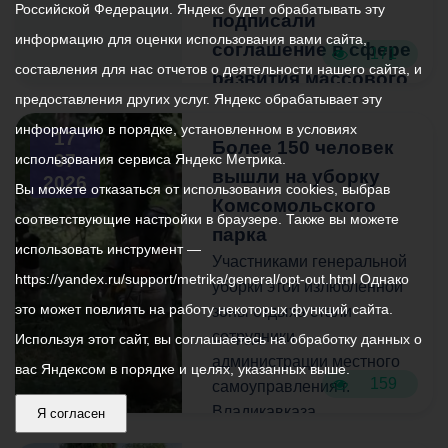
Российской Федерации. Яндекс будет обрабатывать эту
это вопрос вашей
подписали
безопасности.
информацию для оценки использования вами сайта,
соглашение в сфере
171
составления для нас отчетов о деятельности нашего сайта, и
развития массового
Ограждения и сигнальные
предоставления других услуг. Яндекс обрабатывает эту
спорта
ленты на участках
информацию в порядке, установленном в условиях
проведения работ
Такое сотрудничество
17
Более 150 человек
07
использования сервиса Яндекс Метрика.
регулярно обновляются. К
поможет
вышли на уборку
2026
сожалению, они
популяризировать
Вы можете отказаться от использования cookies, выбрав
Комсомольского
периодически
физическую культуру и
соответствующие настройки в браузере. Также вы можете
парка
повреждаются
спорт. В планах на
использовать инструмент —
неизвестными. Просим не
ближайшее будущее -
Участниками генеральной
https://yandex.ru/support/metrika/general/opt-out.html Однако
игнорировать
проведение различных
уборки этой излюбленной
это может повлиять на работу некоторых функций сайта.
установленные
марафонов, конкурсов и
зоны отдыха стали
ограничения и с
забегов.
сотрудники
Используя этот сайт, вы соглашаетесь на обработку данных о
пониманием отнестись к
администрации местного
вас Яндексом в порядке и целях, указанных выше.
159
временным неудобствам.
Как отметил председатель
самоуправления г.
Комитета Заур Айларов,
Владикавказа,
Я согласен
уже есть опыт проведения
администрации