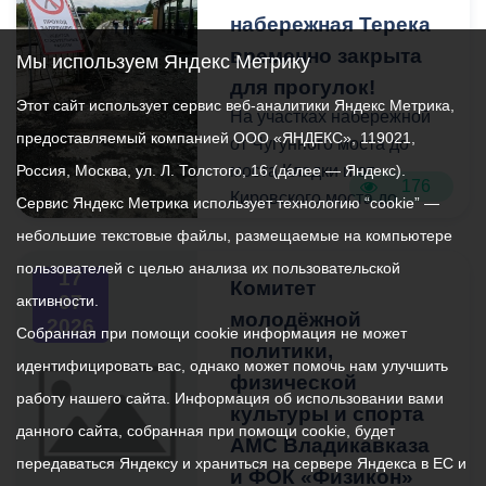
«Инфраструктура для
Действующим
набережная Терека
другой мусор на обочине
жизни».
законодательством
дороги. С
временно закрыта
Мы используем Яндекс Метрику
Российской Федерации
нарушителем проведена
для прогулок!
предусмотрена
Этот сайт использует сервис веб-аналитики Яндекс Метрика,
профилактическая беседа
На участках набережной
административная
и выписано предписание.
предоставляемый компанией ООО «ЯНДЕКС», 119021,
от Чугунного моста до
ответственность (при
Россия, Москва, ул. Л. Толстого, 16 (далее — Яндекс).
моста Кладки и от
достижении возраста 16
176
Напомним, штрафы за
Кировского моста до
Сервис Яндекс Метрика использует технологию “cookie” —
лет), а в некоторых
выброс мусора в
Чапаевского моста
случаях и уголовная.
небольшие текстовые файлы, размещаемые на компьютере
неположенном месте
продолжаются работы по
пользователей с целью анализа их пользовательской
составляют до 3 тысяч
17
благоустройству.
Комитет
рублей для физических
07
активности.
молодёжной
2026
лиц, до 15 тысяч рублей
Собранная при помощи cookie информация не может
Просим жителей и гостей
политики,
для должностных лиц и до
города не заходить на
идентифицировать вас, однако может помочь нам улучшить
50 тысяч - для
физической
территорию проведения
работу нашего сайта. Информация об использовании вами
юридических.
культуры и спорта
работ и выбирать
данного сайта, собранная при помощи cookie, будет
альтернативные
АМС Владикавказа
передаваться Яндексу и храниться на сервере Яндекса в ЕС и
маршруты для прогулок—
и ФОК «Физикон»