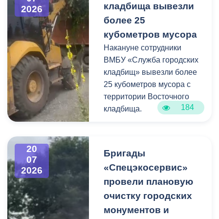
кладбища вывезли
крупногабаритного и
2026
строительного мусора.
более 25
кубометров мусора
Накануне сотрудники
ВМБУ «Служба городских
кладбищ» вывезли более
25 кубометров мусора с
территории Восточного
184
кладбища.
В период уборки мест
захоронений посетители
20
Бригады
нередко складируют
07
«Спецэкосервис»
2026
растительные и другие
провели плановую
отходы на смежных
площадках и вдоль
очистку городских
проездов, что затрудняет
монументов и
работу