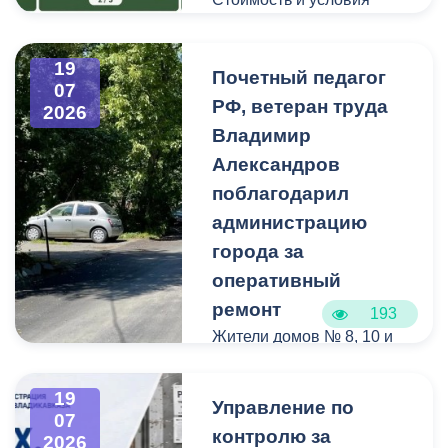
вывоза уточняйте по
указанным телефонам.
19
Почетный педагог
07
РФ, ветеран труда
2026
Владимир
Александров
поблагодарил
администрацию
города за
оперативный
ремонт
193
Жители домов № 8, 10 и
12 по улице Иристонской
обратились в
19
Управление по
администрацию
07
контролю за
Владикавказа с просьбой
2026