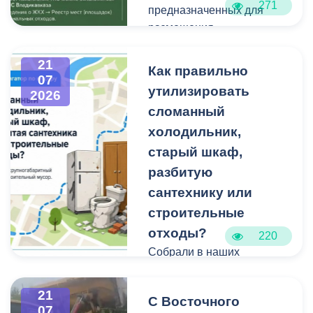
271
Проходят они в рамках
предназначенных для
административным
муниципальной
размещения
правонарушением.
программы
крупногабаритных
«Благоустройство и
отходов и строительного
21
Как правильно
07
озеленение».
мусора небольшого
утилизировать
2026
объема.
сломанный
холодильник,
Бункерные площадки
расположены по
старый шкаф,
следующим адресам:
разбитую
сантехнику или
строительные
отходы?
220
Собрали в наших
карточках всю полезную
информацию про места и
21
С Восточного
способы утилизации
07