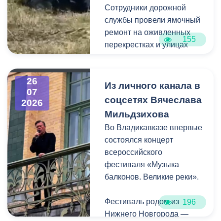
территорию, полностью
Сотрудники дорожной
очистив площадь вокруг
службы провели ямочный
памятника.
ремонт на оживленных
155
перекрестках и улицах
города. В частности, на
Архонском круге, по
26
улицам Весенняя,
Из личного канала в
07
Кырджалийская,
соцсетях Вячеслава
2026
Первомайская,
Мильдзихова
Барбашова,
Во Владикавказе впервые
Комсомольская.
состоялся концерт
всероссийского
фестиваля «Музыка
балконов. Великие реки».
Фестиваль родом из
196
Нижнего Новгорода —