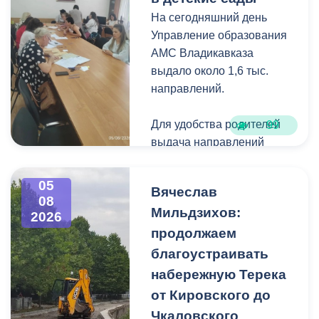
деревьями,
На сегодняшний день
муниципальные служащие
Управление образования
с утра косят, пилят
АМС Владикавказа
поросль между
выдало около 1,6 тыс.
захоронениями и
направлений.
собирают скошенную
траву.
Для удобства родителей
99
выдача направлений
была организована таким
образом, чтобы избежать
05
Вячеслав
очередей и долгого
08
Мильдзихов:
ожидания.
2026
продолжаем
Прием в детские сады
благоустраивать
начался 15 июля и
набережную Терека
завершится 7 августа.
от Кировского до
Однако стоит отметить,
Чкаловского