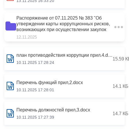
13.11.2025 16:33:20
Распоряжение от 07.11.2025 № 383 "Об
утверждении карты коррупционных рисков,
2
возникающих при осуществлении закупок
товаров, работ, услуг для обеспечения
12.11.2025
муниципальных нужд"
план противодействия коррупции прил.4.docx
15.59 К
10.11.2025 17:28:24
Перечень функций прил,2.docx
14.1 КБ
10.11.2025 17:28:01
Перечень должностей прил,3.docx
14.7 КБ
10.11.2025 17:27:39