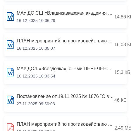
МАУ ДО СШ «Владикавказская академия спорта» Перечень должностей, при назначении на которые и при замещении которых граждане обязаны представлять сведения о своих доходах, об имуществе и обязательствах имущественного характера
14.86 К
16.12.2025 10:36:29
ПЛАН мероприятий по противодействию коррупции МАУ ДОЛ «Звездочка», с. Чми на 2025 год.
16.03 К
16.12.2025 10:35:07
МАУ ДОЛ «Звездочка», с. Чми ПЕРЕЧЕНЬ функций, при реализации которых наиболее вероятно возникновение коррупции.
15.3 КБ
16.12.2025 10:33:54
Постановление от 19.11.2025 № 1876 "О внесении изменений в постановление АМС г.Владикавказа от 04.12.2020 №833 «Об утверждении Порядка рассмотрения вопросов правоприменительной практики в целях профилактики коррупции»
46 КБ
27.11.2025 09:56:03
ПЛАН мероприятий по противодействию коррупции муниципального казенного учреждения "Проектный офис города Владикавказа" на 2025 год
2.49 М