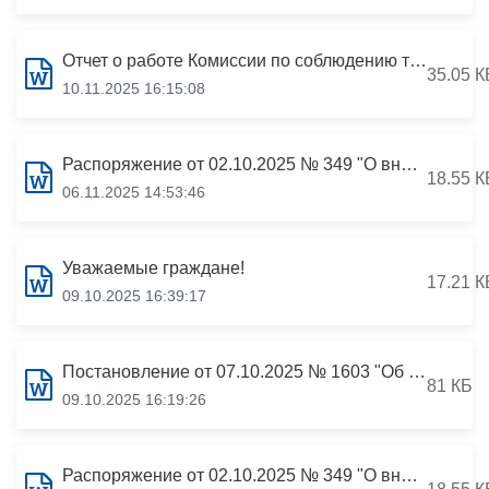
Отчет о работе Комиссии по соблюдению требований к служебному поведению муниципальных служащих АМС г.Владикавказа и урегулированию конфликта интересов по состоянию на 01.11.2025
35.05 К
10.11.2025 16:15:08
Распоряжение от 02.10.2025 № 349 "О внесении изменений в распоряжение АМС г.Владикавказа от 16.12.2020 №270 «Об утверждении состава Комиссии администрации местного самоуправления по соблюдению требований к служебному поведению муниципальных служащих АМ
18.55 К
06.11.2025 14:53:46
Уважаемые граждане!
17.21 К
09.10.2025 16:39:17
Постановление от 07.10.2025 № 1603 "Об утверждении Порядка рассмотрения обращений граждан и юридических лиц о фактах коррупционных правонарушений, совершенных муниципальными служащими АМС г.Владикавказа, и несоблюдения муниципальными служащими АМС г.
81 КБ
09.10.2025 16:19:26
Распоряжение от 02.10.2025 № 349 "О внесении изменений в распоряжение АМС г.Владикавказа от 16.12.2020 №270 «Об утверждении состава Комиссии администрации местного самоуправления по соблюдению требований к служебному поведению муниципальных служащих АМ