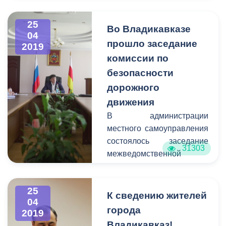
На проспекте Мира
25
волонтеры начали
Во Владикавказе
04
раздавать ленточки, как
прошло заседание
2019
символы уважения к
комиссии по
исторической памяти
безопасности
победителей.
дорожного
движения
В администрации
местного самоуправления
состоялось заседание
31303
межведомственной
комиссии по обеспечению
безопасности дорожного
25
движения во
К сведению жителей
04
Владикавказе. Под
города
2019
председательством
Владикавказ!