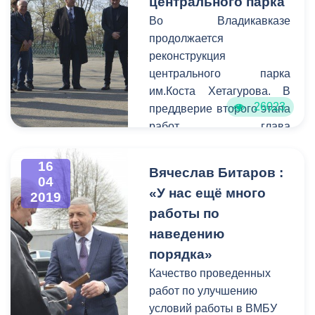
центрального парка
Во Владикавказе
продолжается
реконструкция
центрального парка
им.Коста Хетагурова. В
26023
преддверие второго этапа
работ глава
администрации Борис
Албегов комиссионно
16
Вячеслав Битаров :
посетил объект. Вместе со
04
«У нас ещё много
2019
столичным руководителем
работы по
фронт предстоящих работ
оценили подрядчики и
наведению
руководители
порядка»
соответствующих
Качество проведенных
подразделений мэрии,
работ по улучшению
ответственных за
условий работы в ВМБУ