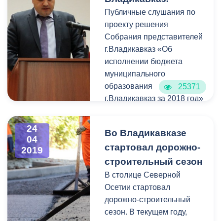
первого заместителя
Публичные слушания по
главы АМС
проекту решения
Владикавказа Тамерлана
Собрания представителей
Фарниева собравшиеся
г.Владикавказ «Об
обсудили вопросы,
исполнении бюджета
касающиеся безопасности
муниципального
всех участников
образования
25371
дорожного движения.
г.Владикавказ за 2018 год»
будут проводиться 30
апреля 2019г. в 15.00ч. в
24
Во Владикавказе
актовом зале
04
стартовал дорожно-
Администрации местного
2019
самоуправления
строительный сезон
г.Владикавказа, по адресу:
В столице Северной
г.Владикавказ, пл.Штыба,
Осетии стартовал
2.
дорожно-строительный
Проект решения
сезон. В текущем году,