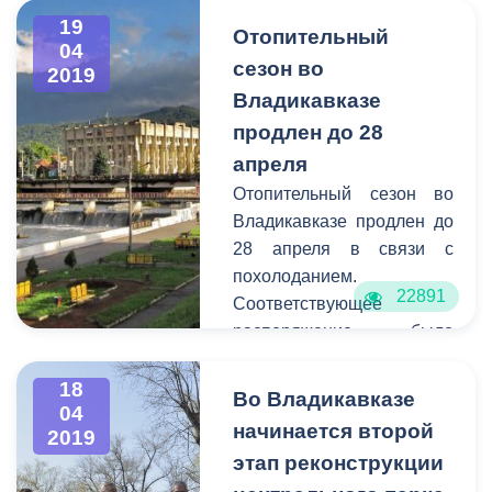
заседаний АМС
19
г.Владикавказа и
Отопительный
04
Собрания представителей
сезон во
2019
г.Владикавказ (пл. Штыба,
Владикавказе
2).
продлен до 28
апреля
Отопительный сезон во
Владикавказе продлен до
28 апреля в связи с
похолоданием.
22891
Соответствующее
распоряжение было
подписано сегодня
первым заместителем
18
Во Владикавказе
04
главы АМС Северо-
начинается второй
2019
Осетинской столицы
этап реконструкции
Тамерланом Фарниевым.