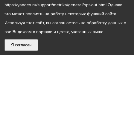
https://yandex.ru/support/metrika/general/opt-out.html Однако
это может повлиять на работу некоторых функций сайта.
Используя этот сайт, вы соглашаетесь на обработку данных о
вас Яндексом в порядке и целях, указанных выше.
Я согласен
График
С понедельника по пятницу – с 9.00 до 18.00
работы
Телефон контакт-центра АМС г. Владикавказ
30-30-30
администрации
звонки принимаются с 9:00 до 18:00
местного
Круглосуточный телефон Единой дежурной