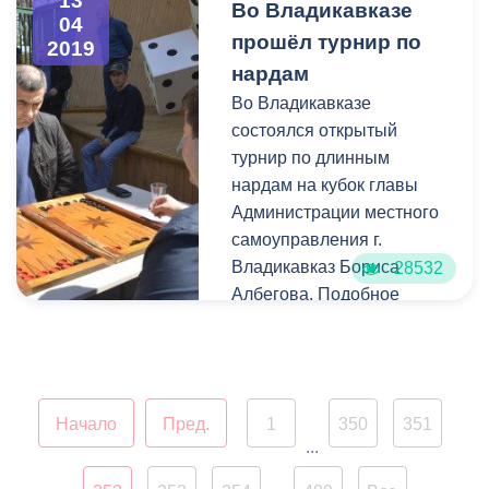
13
Во Владикавказе
строительства и ознакомил
04
прошёл турнир по
проектом будущего приюта.
2019
нардам
Во Владикавказе
состоялся открытый
турнир по длинным
нардам на кубок главы
Администрации местного
самоуправления г.
Владикавказ Бориса
28532
Албегова. Подобное
мероприятие в столице
Северной Осетии прошло
впервые.
Начало
Пред.
1
350
351
...