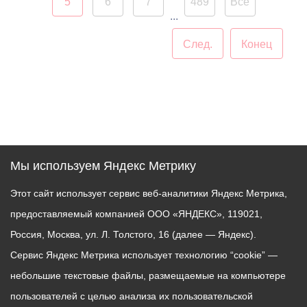
5
6
7
489
Все
заранее искать пути
прогулочную зону.
...
объезда
След.
Конец
Работы ведутся в рамках
муниципальной
программы
«Благоустройство и
озеленение».
Мы используем Яндекс Метрику
Этот сайт использует сервис веб-аналитики Яндекс Метрика,
предоставляемый компанией ООО «ЯНДЕКС», 119021,
Россия, Москва, ул. Л. Толстого, 16 (далее — Яндекс).
Сервис Яндекс Метрика использует технологию “cookie” —
небольшие текстовые файлы, размещаемые на компьютере
пользователей с целью анализа их пользовательской