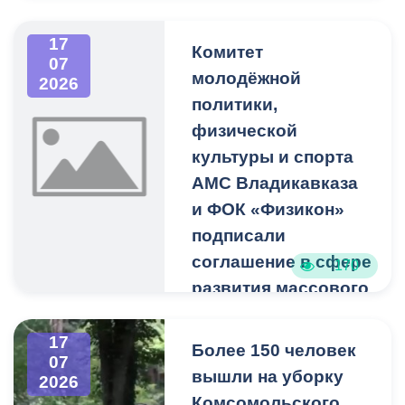
продолжаются работы по
17
благоустройству.
Комитет
07
молодёжной
2026
Просим жителей и гостей
политики,
города не заходить на
физической
территорию проведения
культуры и спорта
работ и выбирать
альтернативные
АМС Владикавказа
маршруты для прогулок—
и ФОК «Физикон»
это вопрос вашей
подписали
безопасности.
соглашение в сфере
170
развития массового
Ограждения и сигнальные
спорта
ленты на участках
проведения работ
Такое сотрудничество
17
Более 150 человек
07
регулярно обновляются. К
поможет
вышли на уборку
2026
сожалению, они
популяризировать
Комсомольского