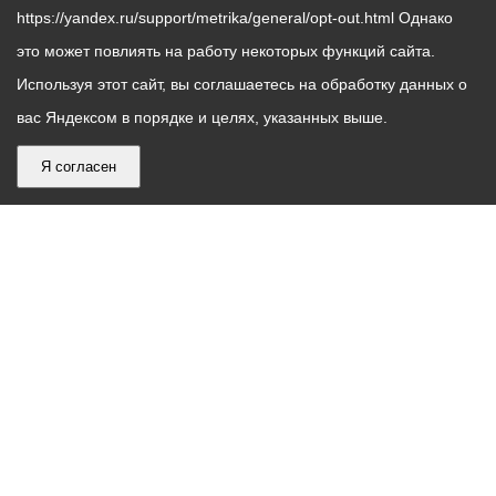
https://yandex.ru/support/metrika/general/opt-out.html Однако
это может повлиять на работу некоторых функций сайта.
Используя этот сайт, вы соглашаетесь на обработку данных о
вас Яндексом в порядке и целях, указанных выше.
Я согласен
График
С понедельника по пятницу – с 9.00 до 18.00
работы
Телефон контакт-центра АМС г. Владикавказ
30-30-30
администрации
звонки принимаются с 9:00 до 18:00
местного
Круглосуточный телефон Единой дежурной