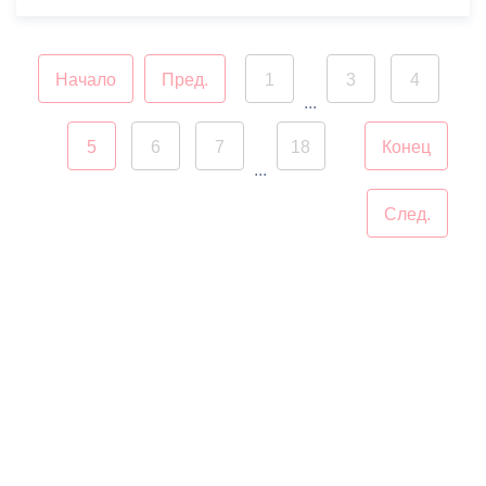
Начало
Пред.
1
3
4
...
5
6
7
18
Конец
...
След.