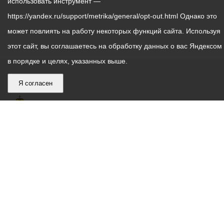
использовать инструмент —
https://yandex.ru/support/metrika/general/opt-out.html Однако это
может повлиять на работу некоторых функций сайта. Используя
этот сайт, вы соглашаетесь на обработку данных о вас Яндексом
в порядке и целях, указанных выше.
Я согласен
График
С понедельника по пятницу – с 9.00 до 18.00
работы
Телефон контакт-центра АМС г. Владикавказ
30-30-30
администрации
звонки принимаются с 9:00 до 18:00
местного
Круглосуточный телефон Единой дежурной
самоуправления
диспетчерской службы
53-19-19
города
Электронная почта:
ams@vladikavkaz.alania.gov.ru