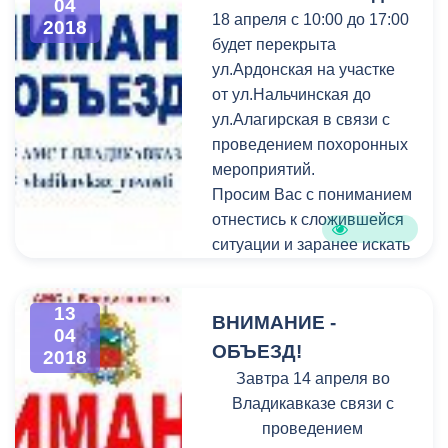
предоставить в ООО
04
18 апреля с 10:00 до 17:00
2018
«Газпром межрегионгаз
будет перекрыта
Владикавказ» копии
ул.Ардонская на участке
документов:
от ул.Нальчинская до
ул.Алагирская в связи с
проведением похоронных
мероприятий.
Просим Вас с пониманием
отнестись к сложившейся
ситуации и заранее искать
пути объезда.
13
ВНИМАНИЕ -
04
ОБЪЕЗД!
2018
Завтра 14 апреля во
Владикавказе связи с
проведением