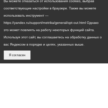
Вы можете отказаться от использования cookies, выбрав
соответствующие настройки в браузере. Также вы можете
использовать инструмент —
https://yandex.ru/support/metrika/general/opt-out.html Однако
это может повлиять на работу некоторых функций сайта.
Используя этот сайт, вы соглашаетесь на обработку данных о
вас Яндексом в порядке и целях, указанных выше.
Я согласен
График
С понедельника по пятницу – с 9.00 до 18.00