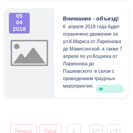
05
Внимание - объезд!
04
6 апреля 2018 года будет
2018
ограничено движение по
ул.К.Маркса от Ларионова
до Мамисонской, а также 7
апреля по ул.Коцоева от
Ларионова до
Пашковского в связи с
проведением траурных
мероприятия.
Просим Вас с пониманием
отнестись к сложившейся
ситуации и заранее искать
пути объезда.
Начало
Пред.
1
177
178