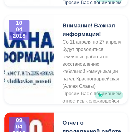
Просим Вас с пониманием
отнестись к сложившейся
ситуации и заранее искать
10
пути объезда.
Внимание! Важная
04
информация!
2018
Cо 11 апреля по 27 апреля
будут проводиться
земляные работы по
восстановлению
кабельной коммуникации
на ул. Красногвардейская
(Аллея Славы).
Просим Вас с пониманием
отнестись к сложившейся
ситуации.
09
Отчет о
04
проделанной работе