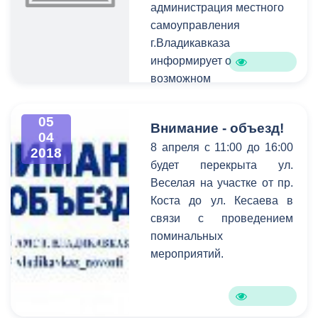
администрация местного
самоуправления
г.Владикавказа
информирует о
возможном
предоставлении в аренду,
сроком на 20 (двадцать)
05
Внимание - объезд!
лет земельного участка
04
8 апреля с 11:00 до 16:00
для индивидуального
2018
будет перекрыта ул.
жилищного строительства
Веселая на участке от пр.
по следующему адресу: в
Коста до ул. Кесаева в
п.Южном, ул.Братская,
связи с проведением
ориентировочной
поминальных
площадью 0,0500 га.
мероприятий.