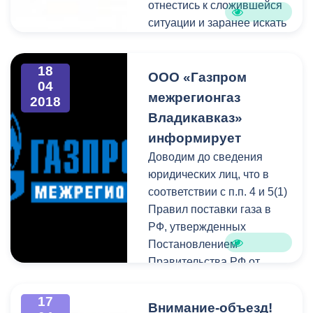
отнестись к сложившейся
ситуации и заранее искать
пути объезда.
18
ООО «Газпром
04
межрегионгаз
2018
Владикавказ»
информирует
Доводим до сведения
юридических лиц, что в
соответствии с п.п. 4 и 5(1)
Правил поставки газа в
РФ, утвержденных
Постановлением
Правительства РФ от
05.02.1998 г. №162
Потребитель обязан
17
Внимание-объезд!