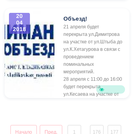
20
Объезд!
04
21 апреля будет
2018
перекрыта ул.Димитрова
на участке от ул.Штыба до
ул.К.Хетагурова в связи с
проведением
поминальных
мероприятий.
28 апреля с 11:00 до 16:00
будет перекрыта
ул.Кесаева на участке от
ул.Слесревского до
ул.Кольбуса в связи с
проведением
поминальных
мероприятий.
Начало
Пред.
1
176
177