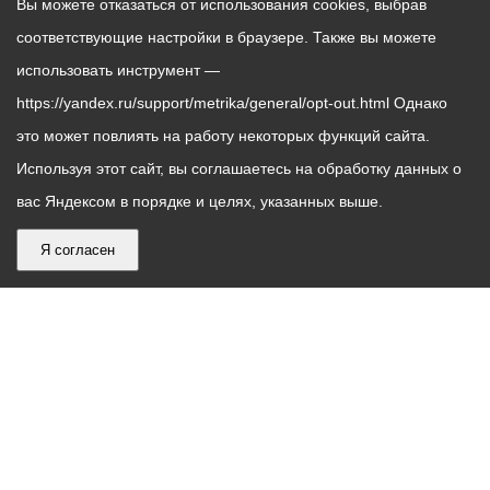
Вы можете отказаться от использования cookies, выбрав
соответствующие настройки в браузере. Также вы можете
использовать инструмент —
https://yandex.ru/support/metrika/general/opt-out.html Однако
это может повлиять на работу некоторых функций сайта.
Используя этот сайт, вы соглашаетесь на обработку данных о
вас Яндексом в порядке и целях, указанных выше.
Я согласен
График
С понедельника по пятницу – с 9.00 до 18.00