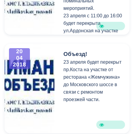
поминальных
мероприятий.
23 апреля с 11:00 до 16:00
будет перекрыта
ул.Ардонская на участке
от ул.Ш.Руставелли до
ул.Серафимовича в связи
20
с проведением
Объезд!
04
поминальных
23 апреля будет перекрыт
2018
мероприятий.
пр.Коста на участке от
ресторана «Жемчужина»
до Московского шоссе в
связи с ремонтом
проезжей части.