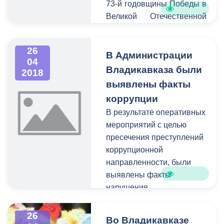
73-й годовщины Победы в
Великой Отечественной
войне будет временно
ограничено движение по
26
следующим улицам:
В Администрации
04
Владикавказа были
2018
выявлены факты
коррупции
В результате оперативных
мероприятий с целью
пресечения преступлений
коррупционной
направленности, были
выявлены факты
нарушения
законодательства РФ.
26
Во Владикавказе