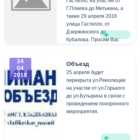
Гастелло, на участке от
Г.Плиева до Митькина, а
также 29 апреля 2018
улица Гастелло, от
Дзержинского до
Кубалова. Просим Вас
отнестись с пониманием и
искать пути объезда
24
заранее.
Объезд
04
25 апреля будет
2018
перекрыта ул.Революции
на участке от ул.Горького
до ул.Бутырина в связи с
проведением похоронного
мероприятия.