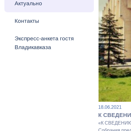
Владикавка
Актуально
Распоряжен
Контакты
ОРВ и эксп
Оценка деят
Экспресс-анкета гостя
местного с
Владикавказа
Открытые д
18.06.2021
Информация
К СВЕДЕНИ
проверок
«К СВЕДЕНИЮ
Собрания предс