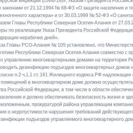
ирусной инфекции (covid-19)», Указом Президента Российск
з
ия, постановления
Кадровая политика
законами от 21.12.1994 № 68-ФЗ «О защите населения и т
техногенного характера» и от 30.03.1999 № 52-ФЗ «О сани
ертиза НПА
Контактная информация
казом Главы Республики Северная Осетия-Алания от 27.03.2
ры по реализации Указа Президента Российской Федерации
ельности органов
Списки граждан, состоящих на
дерации нерабочих дней».
амоуправления
учете в качестве нуждающихся 
аза Главы РСО-Алания № 105 установлено, что Министерст
улучшении жилищных условий п
ргетики Республики Северная Осетия-Алания совместно с 
г. Владикавказ
по управлению многоквартирными домами на территории Р
оводить дезинфекцию подъездов многоквартирных домов не
огласно п.2 ч.1.1 ст. 161 Жилищного кодекса РФ надлежаще
анные
Общественное обсуждение
 помещений в многоквартирном доме должно осуществлятьс
документов стратегического
тва Российской Федерации, в том числе в области обеспеч
планирования
населения и должно обеспечивать безопасность жизни и зд
еизложенным, прокуратурой района управляющим компани
ия о недопустимости нарушения требований действующего 
 о результатах
Порядок обжалования решений 
зинфекции подъездов управляемого многоквартирного дом
действий органов местного
самоуправления