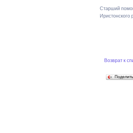
Старший помо
Иристонс
Муниципаль
Возврат к сп
Поделит