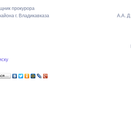
щник прокурора
кого района г. Владикавказа А.А. Дз
ный контроль
Выборы 2026
иску
ься…