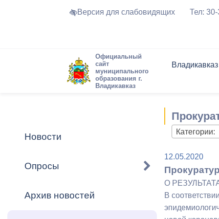
Версия для слабовидящих
Тел: 30
Официальный
сайт
Владикавказ
муниципального
образования г.
Владикавказ
Общие свед
Структура
Интернет-п
Председате
Структура
Новости
Реестры ма
Прокура
Устав город
Торги и Кон
расписание
Обратная с
Комиссии
Новостная 
Актуально
Категории:
Новости
Города-поб
Программа
Противодей
12.05.2020
Достоприме
Опросы
Прокуратур
Владикавка
Формы обра
График при
О РЕЗУЛЬТАТ
принимаемы
Архив новостей
В соответстви
Презентаци
рассмотрен
эпидемиологич
городского 