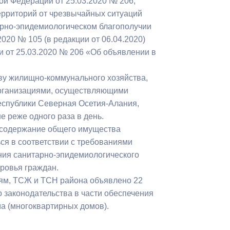
ой Федерации от 25.03.2020 № 206,
Противодействие коррупции
ерриторий от чрезвычайных ситуаций
тарно-эпидемиологическом благополучии
Градостроительная деятельность
020 № 105 (в редакции от 06.04.2020)
 от 25.03.2020 № 206 «Об объявлении в
Формирование комфортной
в
городской среды
ву жилищно-коммунального хозяйства,
о
организациями, осуществляющими
Бюджет для граждан
еспублики Северная Осетия-Алания,
 реже одного раза в день.
Пространственные сведения
е содержание общего имущества
Гражданская оборона в
я в соответствии с требованиями
чрезвычайных ситуациях
ения санитарно-эпидемиологического
оровья граждан.
Незаконное строительство
ям, ТСЖ и ТСН района объявлено 22
законодательства в части обеспечения
и
Информация финансового
а (многоквартирных домов).
органа