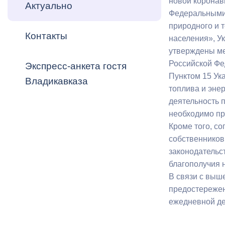
новой коронав
Владикавка
Актуально
Распоряжен
Федеральными 
природного и 
Контакты
ОРВ и эксп
населения», У
утверждены ме
Оценка деят
Российской Фе
Экспресс-анкета гостя
местного с
Пунктом 15 Ук
Владикавказа
топлива и эне
деятельность 
необходимо пр
Кроме того, с
Открытые д
собственников
законодательс
благополучия 
В связи с выш
предостережен
Информация
ежедневной де
проверок