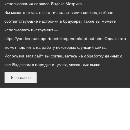
использования сервиса Яндекс Метрика.
Вы можете отказаться от использования cookies, выбрав
соответствующие настройки в браузере. Также вы можете
использовать инструмент —
https://yandex.ru/support/metrika/general/opt-out.html Однако это
может повлиять на работу некоторых функций сайта.
Используя этот сайт, вы соглашаетесь на обработку данных о
вас Яндексом в порядке и целях, указанных выше.
Я согласен
График
С понедельника по пятницу – с 9.00 до 18.00