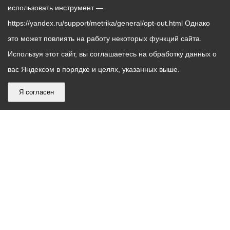
использовать инструмент —
https://yandex.ru/support/metrika/general/opt-out.html Однако
это может повлиять на работу некоторых функций сайта.
Используя этот сайт, вы соглашаетесь на обработку данных о
вас Яндексом в порядке и целях, указанных выше.
Я согласен
График
С понедельника по пятницу – с 9.00 до 18.00
работы
Телефон контакт-центра АМС г. Владикавказ
30-30-30
администрации
звонки принимаются с 9:00 до 18:00