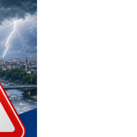
Противодействие коррупции
Градостроительная деятельность
Формирование комфортной
в
городской среды
о
Бюджет для граждан
Пространственные сведения
Гражданская оборона в
чрезвычайных ситуациях
Незаконное строительство
и
Информация финансового
органа