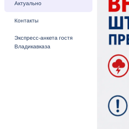
Владикавка
Актуально
Распоряжен
Контакты
ОРВ и эксп
Оценка деят
Экспресс-анкета гостя
местного с
Владикавказа
Открытые д
Информация
проверок