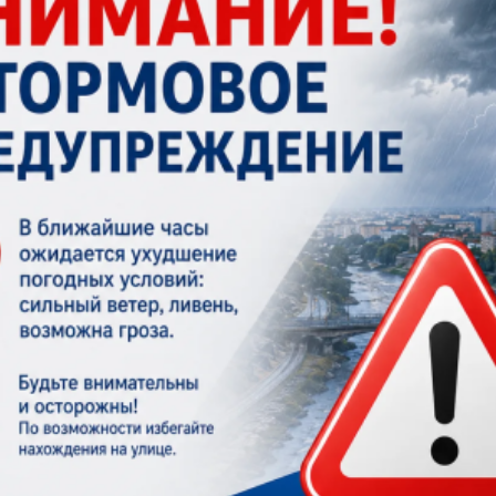
з
ия, постановления
Кадровая политика
ертиза НПА
Контактная информация
ельности органов
Списки граждан, состоящих на
амоуправления
учете в качестве нуждающихся 
улучшении жилищных условий п
г. Владикавказ
анные
Общественное обсуждение
документов стратегического
планирования
 о результатах
Порядок обжалования решений 
действий органов местного
самоуправления