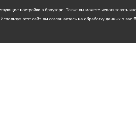
твующие настройки в браузере. Также вы можете использовать инстру
Используя этот сайт, вы соглашаетесь на обработку данных о вас 
Владикавказ
АМС
Интернет приемная
Собрание представителей
Общественный Совет
Пресс-центр
Общественный транспорт