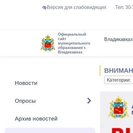
Версия для слабовидящих
Тел: 30
Официальный
сайт
Владикавказ
муниципального
образования г.
Владикавказ
Общие свед
Структура
Интернет-п
Председате
Структура
Новости
Реестры ма
ВНИМАНИ
Устав город
Торги и Кон
расписание
Обратная с
Комиссии
Новостная 
Актуально
Категории:
Новости
Города-поб
Программа
Противодей
Достоприме
Опросы
Владикавка
Формы обра
График при
принимаемы
Архив новостей
Презентаци
рассмотрен
городского 