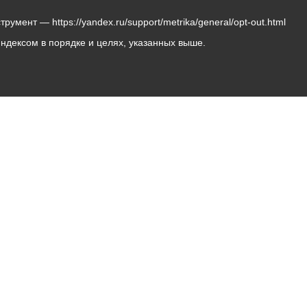
мент — https://yandex.ru/support/metrika/general/opt-out.html
Яндексом в порядке и целях, указанных выше.
Владикавказ, пл. Штыба, №2
Тел:
+7 (8672) 55-00-34
Главный редактор: Биазарти Д. К.
Свидетельство о регистрации СМИ ЭЛ № ФС 77 –
75258 от 07.03.2019 выданное Федеральной Службой
по надзору в сфере связи, информационных
технологий и массовых коммуникаций
Учредитель: Администрация местного самоуправления
г. Владикавказ