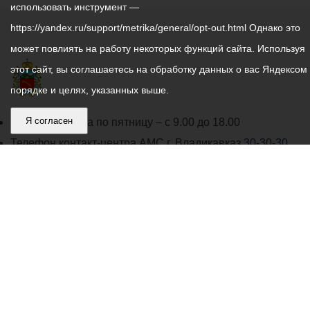
использовать инструмент —
https://yandex.ru/support/metrika/general/opt-out.html Однако это
может повлиять на работу некоторых функций сайта. Используя
этот сайт, вы соглашаетесь на обработку данных о вас Яндексом
порядке и целях, указанных выше.
График
Я согласен
С понедельника по пятницу – с 9.00 до 18.00
работы
Телефон контакт-центра АМС г. Владикавказ
30-30-30
администрации
звонки принимаются с 9:00 до 18:00
местного
Круглосуточный телефон Единой дежурной
самоуправления
диспетчерской службы
53-19-19
города
Электронная почта:
ams@vladikavkaz.alania.gov.ru
Владикавказ:
Владикавказ
АМС
Интернет приемная
Собрание представителей