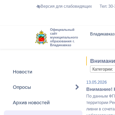
Версия для слабовидящих
Тел: 30
Официальный
сайт
Владикавказ
муниципального
образования г.
Владикавказ
Общие свед
Структура
Интернет-п
Председате
Структура
Новости
Реестры ма
Внимани
Устав город
Торги и Кон
расписание
Обратная с
Комиссии
Новостная 
Актуально
Категории:
Новости
Города-поб
Программа
Противодей
13.05.2026
Достоприме
Опросы
Внимание! 
Владикавка
Формы обра
График при
По данным ФГБУ
принимаемы
Архив новостей
территории Ре
Презентаци
рассмотрен
ливни в сочета
городского 