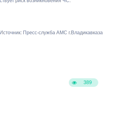
ествует риск возникновения ЧС.
Противодействие коррупции
Градостроительная деятельность
Источник: Пресс-служба АМС г.Владикавказа
Формирование комфортной
в
городской среды
о
Бюджет для граждан
Пространственные сведения
389
Гражданская оборона в
чрезвычайных ситуациях
Незаконное строительство
и
Информация финансового
органа