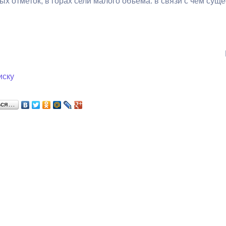
х отметок, в горах сели малого объема: в связи с чем сущ
з
ия, постановления
Кадровая политика
ертиза НПА
Контактная информация
ельности органов
Списки граждан, состоящих на
амоуправления
учете в качестве нуждающихся 
иску
улучшении жилищных условий п
г. Владикавказ
ься…
анные
Общественное обсуждение
документов стратегического
планирования
 о результатах
Порядок обжалования решений 
действий органов местного
самоуправления