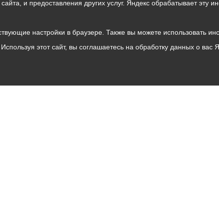
о сайта, и предоставления других услуг. Яндекс обрабатывает эту
твующие настройки в браузере. Также вы можете использовать инстру
Используя этот сайт, вы соглашаетесь на обработку данных о вас 
Владикавказ
АМС
Интернет приемная
Собрание представителей
Общественный Совет
Пресс-центр
Общественный транспорт