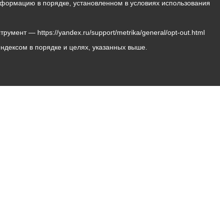
 информацию в порядке, установленном в условиях использования
мент — https://yandex.ru/support/metrika/general/opt-out.html
Яндексом в порядке и целях, указанных выше.
Владикавказ, пл. Штыба, №2
Тел:
+7 (8672) 55-00-34
Главный редактор: Биазарти Д. К.
Свидетельство о регистрации СМИ ЭЛ № ФС 77 –
75258 от 07.03.2019 выданное Федеральной Службой
по надзору в сфере связи, информационных
технологий и массовых коммуникаций