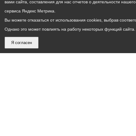
вами сайта, составления для нас отчетов о деятельности нашег
сервиса Яндекс Метрика.
Вы можете отказаться от использования cookies, выбрав соответс
Однако это может повлиять на работу некоторых функций сайта. 
Я согласен
График
С понедельника по пятницу – с 9.00 до 18.00
работы
Телефон контакт-центра АМС г. Владикавказ
30-30-30
администрации
звонки принимаются с 9:00 до 18:00
местного
Круглосуточный телефон Единой дежурной