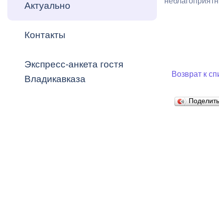
неблагоприятны
Владикавка
Актуально
Распоряжен
Контакты
ОРВ и эксп
Оценка деят
Экспресс-анкета гостя
местного с
Возврат к сп
Владикавказа
Поделит
Открытые д
Информация
проверок