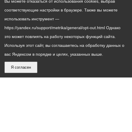
Вы можете отказаться от использования cookies, выбрав
соответствующие настройки в браузере. Также вы можете
использовать инструмент —
https://yandex.ru/support/metrika/general/opt-out.html Однако
это может повлиять на работу некоторых функций сайта.
Используя этот сайт, вы соглашаетесь на обработку данных о
вас Яндексом в порядке и целях, указанных выше.
Я согласен
График
С понедельника по пятницу – с 9.00 до 18.00