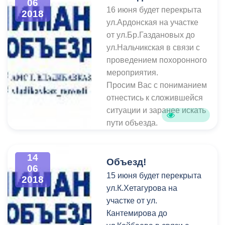
06
Просим Вас с пониманием
16 июня будет перекрыта
2018
отнестись к сложившейся
ул.Ардонская на участке
ситуации и заранее искать
от ул.Бр.Газдановых до
пути объезда.
ул.Нальчикская в связи с
проведением похоронного
мероприятия.
Просим Вас с пониманием
отнестись к сложившейся
ситуации и заранее искать
пути объезда.
14
Объезд!
06
15 июня будет перекрыта
2018
ул.К.Хетагурова на
участке от ул.
Кантемирова до