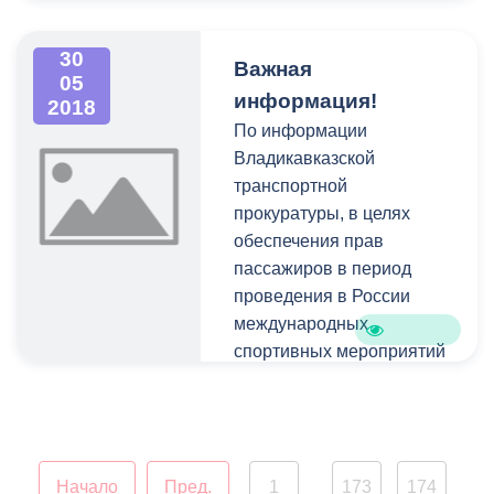
пути объезда.
30
Важная
05
информация!
2018
По информации
Владикавказской
транспортной
прокуратуры, в целях
обеспечения прав
пассажиров в период
проведения в России
международных
спортивных мероприятий
Южная транспортная
прокуратура открыла
горячую линию
Начало
Пред.
1
173
174