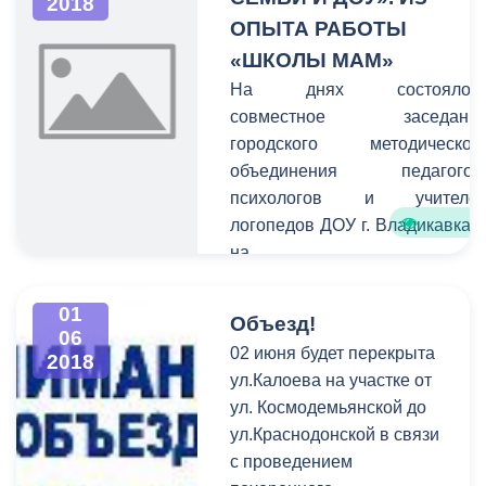
2018
ОПЫТА РАБОТЫ
«ШКОЛЫ МАМ»
На днях состоялос
совместное заседани
городского методическог
объединения педагогов
психологов и учителе
логопедов ДОУ г. Владикавказ
на
тему: «Взаимодействие семь
и педагогического коллектив
01
Объезд!
дошкольного
06
02 июня будет перекрыта
2018
образовательного учреждения
ул.Калоева на участке от
из опыта работы ДОУ № 81.
ул. Космодемьянской до
ул.Краснодонской в связи
с проведением