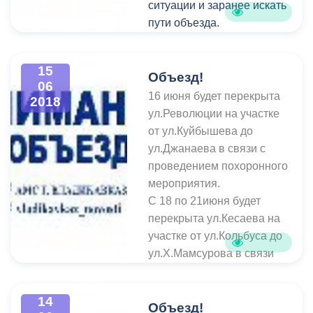
ситуации и заранее искать
пути объезда.
15
Объезд!
06
16 июня будет перекрыта
2018
ул.Революции на участке
от ул.Куйбышева до
ул.Джанаева в связи с
проведением похоронного
мероприятия.
С 18 по 21июня будет
перекрыта ул.Кесаева на
участке от ул.Кольбуса до
ул.Х.Мамсурова в связи
со строительно-
монтажными работами по
14
замене теплотрассы.
Объезд!