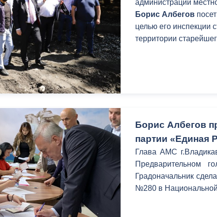
администрации местно
Борис Албегов
посет
целью его инспекции 
территории старейшег
Борис Албегов п
партии «Единая 
Глава АМС г.Владика
Предварительном го
Градоначальник сдела
№280 в Национальной