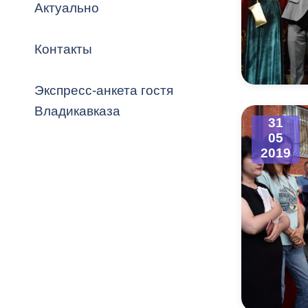
Владикавка
Актуально
Распоряжен
Контакты
ОРВ и эксп
Оценка деят
Экспресс-анкета гостя
местного с
Владикавказа
31
05
2019
Открытые д
Информация
проверок