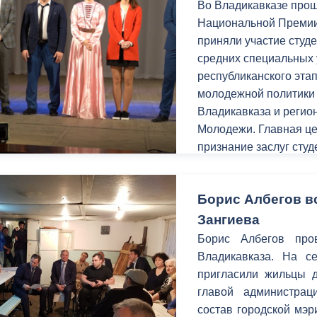
Во Владикавказе прош
Национальной Премии 
приняли участие студ
средних специальных 
республиканского эта
молодежной политики 
Владикавказа и регио
Молодежи. Главная це
признание заслуг сту
области науки, творче
молодежной политики,
Борис Албегов в
общественной деятель
Зангиева
Борис Албегов про
Владикавказа. На с
пригласили жильцы д
главой администрац
состав городской мэр