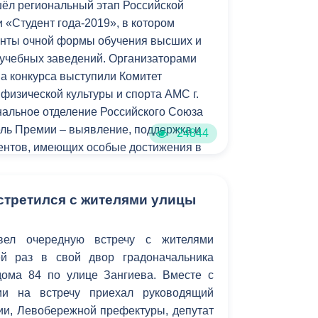
ёл региональный этап Российской
«Студент года-2019», в котором
енты очной формы обучения высших и
учебных заведений. Организаторами
па конкурса выступили Комитет
физической культуры и спорта АМС г.
нальное отделение Российского Союза
ль Премии – выявление, поддержка и
24844
дентов, имеющих особые достижения в
ства, спорта, журналистики,
 студенческого лидерства и
стретился с жителями улицы
ности.
вел очередную встречу с жителями
ей раз в свой двор градоначальника
ома 84 по улице Зангиева. Вместе с
ии на встречу приехал руководящий
ии, Левобережной префектуры, депутат