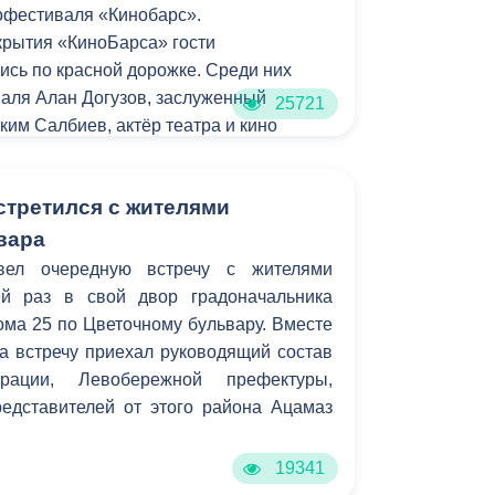
офестиваля «Кинобарс».
Противодействие коррупции
крытия «КиноБарса» гости
сь по красной дорожке. Среди них
Градостроительная деятельность
аля Алан Догузов, заслуженный
25721
ким Салбиев, актёр театра и кино
Формирование комфортной
везда российских блокбастеров Тимур
в
городской среды
иссёр и продюсер Рамиль Сабитов,
о
Бюджет для граждан
стретился с жителями
 Анна Попова. Кроме гостей из России и
открытии приняли заслуженные деятели
вара
Пространственные сведения
етии Рафаэль Гаспарянц, Темина
вел очередную встречу с жителями
ев и другие. Гостей встречал
ей раз в свой двор градоначальника
Гражданская оборона в
адно-джазовый оркестр Кима Суанов.
ма 25 по Цветочному бульвару. Вместе
чрезвычайных ситуациях
а встречу приехал руководящий состав
трации, Левобережной префектуры,
Незаконное строительство
едставителей от этого района Ацамаз
и
Информация финансового
органа
19341