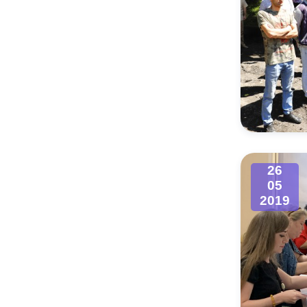
26
05
2019