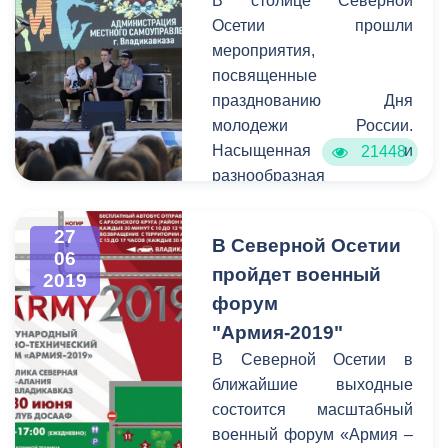
В столице Северной
мэрии, общественные
Осетии прошли
организации и спортивные
мероприятия,
сообщества.
посвященные
празднованию Дня
молодежи России.
Насыщенная и
21448
разнообразная
развлекательная
программа развернулась
27
В Северной Осетии
в самом сердце города –
06
пройдет военный
на проспекте Мира.
2019
Организатором праздника
форум
выступил Комитет
"Армия-2019"
молодежной политики,
В Северной Осетии в
физической культуры и
ближайшие выходные
спорта администрации
состоится масштабный
города совместно с
военный форум «Армия –