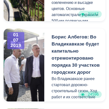
обновить трамвайные
озеленению и высадке
рельсы и межрельсовое
цветов. Основные
полотно.
21187
автомагистрали украсили
500-ми подвесными
кашпо, в каждый из
которых посажено по 10
01
Борис Албегов: Во
саженцев цинерария и
07
Владикавказе будет
2019
тагетиса.
капитально
отремонтировано
порядка 30 участков
городских дорог
Во Владикавказе ранее
стартовал дорожно-
строительный сезон. Ход
24596
работ и их соответствие
стандартам качества