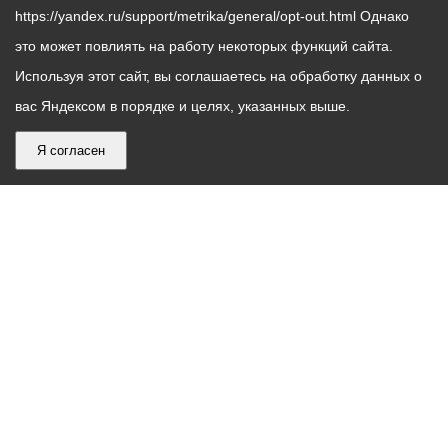
https://yandex.ru/support/metrika/general/opt-out.html Однако
это может повлиять на работу некоторых функций сайта.
Используя этот сайт, вы соглашаетесь на обработку данных о
вас Яндексом в порядке и целях, указанных выше.
Я согласен
График
С понедельника по пятницу – с 9.00 до 18.00
работы
Телефон контакт-центра АМС г. Владикавказ
30-30-30
администрации
звонки принимаются с 9:00 до 18:00
местного
Круглосуточный телефон Единой дежурной