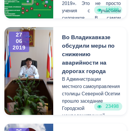
Комитетом по делам
2019». Это не просто
молодежи республики.
18888
учения с участием
силовиков. В самом
эпицентре военных
событий может оказаться
27
Во Владикавказе
любой желающий. Форум
06
обсудили меры по
2019
пройдет на базе
снижению
аэроклуба ДОСААФ в
районе Архонского шоссе
аварийности на
с 28 по 30 июня. Форум
дорогах города
проходит при содействии
В Администрации
АМС г.Владикавказа.
местного самоуправления
столицы Северной Осетии
прошло заседание
23498
Городской
межведомственной
комиссии по обеспечению
безопасности дорожного