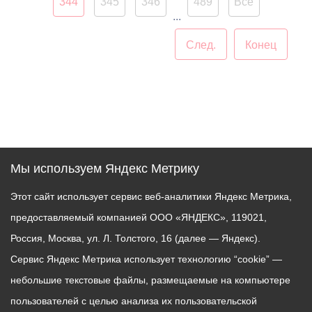
344
345
346
489
Все
улиц, равномерного
...
распределения
След.
Конец
транспортных потоков на
улично-дорожной сети
является для
администрации
г.Владикавказа одним из
приоритетных.
Мы используем Яндекс Метрику
Этот сайт использует сервис веб-аналитики Яндекс Метрика,
предоставляемый компанией ООО «ЯНДЕКС», 119021,
Россия, Москва, ул. Л. Толстого, 16 (далее — Яндекс).
Сервис Яндекс Метрика использует технологию “cookie” —
небольшие текстовые файлы, размещаемые на компьютере
пользователей с целью анализа их пользовательской