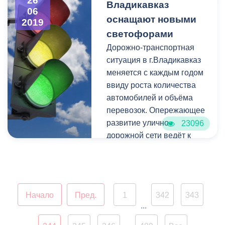
26
Владикавказ
06
движения в г. Владикавказ
оснащают новыми
2019
под председательством
светофорами
первого заместителя
Дорожно-транспортная
главы АМС
Тамерлана
ситуация в г.Владикавказ
Фарниева.
меняется с каждым годом
ввиду роста количества
автомобилей и объёма
перевозок. Опережающее
развитие улично-
23096
дорожной сети ведёт к
возникновению
дополнительных
мероприятий в вопросе
организации дорожного
Начало
Пред.
1
342
343
движения. Ввиду этого,
...
вопрос повышения
пропускной способности