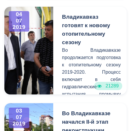
подписано сегодня главой
АМС г. Владикавказ
04
Владикавказ
07
Албеговым Б.Х.
готовят к новому
2019
отопительному
сезону
Во Владикавказе
продолжается подготовка
к отопительному сезону
2019-2020. Процесс
включает в себя
21289
гидравлические
испытания, промывку
систем, реконструкцию
сетей, ремонт котельных.
03
Во Владикавказе
В текущем году
07
начался II-й этап
2019
обновлению подлежат
реконструкции
более 50 объектов