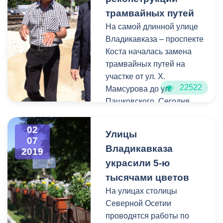
теплоснабжения—
трамвайных путей
происходит монтаж
На самой длинной улице
современного
Владикавказа – проспекте
оборудования и замена
Коста началась замена
теплотрасс для
трамвайных путей на
улучшения качества
участке от ул. Х.
подачи отопления в
22522
Мамсурова до ул.
многоквартирные дома и
Пашковского. Сегодня
социальные объекты
глава администрации
города.
местного самоуправления
02
Улицы
г. Владикавказ Борис
07
Владикавказа
2019
Албегов
украсили 5-ю
проинспектировал ход
проводимых работ. На
тысячами цветов
указанном отрезке
На улицах столицы
автомагистрали
Северной Осетии
планируется полностью
проводятся работы по