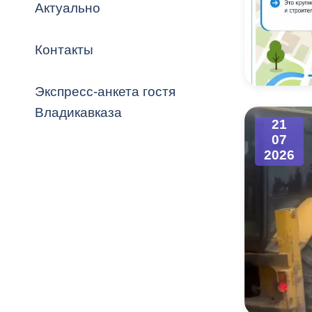
Владикавка
Актуально
Распоряжен
Контакты
ОРВ и эксп
Оценка деят
Экспресс-анкета гостя
местного с
Владикавказа
21
07
2026
Открытые д
Информация
проверок