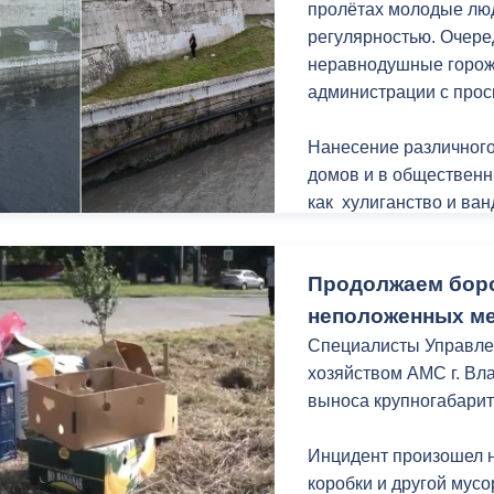
пролётах молодые люд
Отмечу, работы прохо
регулярностью. Очере
«Благоустройство и о
неравнодушные горож
нацпроекта «Инфрастр
администрации с прос
Нанесение различного
домов и в общественн
как хулиганство и ва
является нелегальной
собственника. Действ
Продолжаем боро
Федерации предусмот
ответственность (при 
неположенных м
некоторых случаях и у
Специалисты Управлен
хозяйством АМС г. Вл
выноса крупногабарит
Инцидент произошел 
коробки и другой мусо