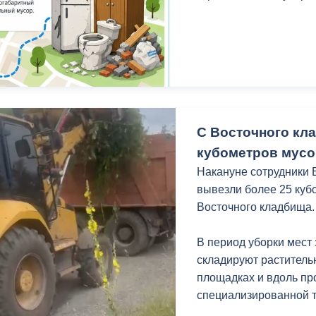
з
ия, постановления
Кадровая политика
ертиза НПА
Контактная информация
ельности органов
Списки граждан, состоящих на
амоуправления
учете в качестве нуждающихся 
улучшении жилищных условий п
С Восточного кл
г. Владикавказ
кубометров мусо
Накануне сотрудники
вывезли более 25 куб
анные
Общественное обсуждение
Восточного кладбища.
документов стратегического
планирования
В период уборки мест
складируют раститель
 о результатах
Порядок обжалования решений 
площадках и вдоль про
действий органов местного
специализированной т
самоуправления