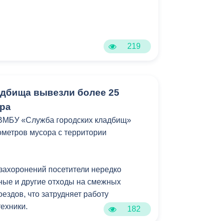
Противодействие коррупции
Градостроительная деятельность
219
Формирование комфортной
в
городской среды
о
Бюджет для граждан
адбища вывезли более 25
ра
Пространственные сведения
 ВМБУ «Служба городских кладбищ»
ометров мусора с территории
Гражданская оборона в
чрезвычайных ситуациях
 захоронений посетители нередко
Незаконное строительство
ные и другие отходы на смежных
и
Информация финансового
ездов, что затрудняет работу
органа
ехники.
182