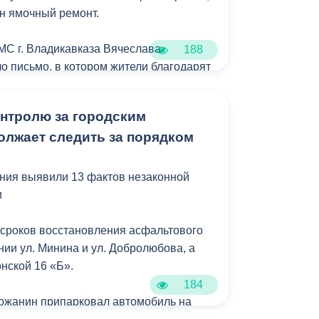
н ямочный ремонт.
МС г. Владикавказа Вячеслава
188
о письмо, в котором жители благодарят
оперативную реакцию и качественно
онтролю за городским
олжает следить за порядком
связь!
ия помогают делать город комфортнее.
ния выявили 13 фактов незаконной
и
сроков восстановления асфальтового
нии ул. Минина и ул. Добролюбова, а
нской 16 «Б».
184
орожанин припарковал автомобиль на