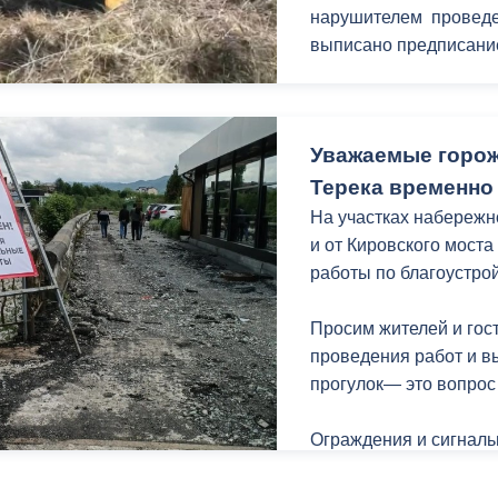
нарушителем проведе
выписано предписани
Напомним, штрафы за
месте составляют до 3
Уважаемые горож
15 тысяч рублей для д
юридических.
Терека временно 
На участках набережн
и от Кировского мост
работы по благоустрой
Просим жителей и гос
проведения работ и 
прогулок— это вопрос
Ограждения и сигналь
работ регулярно обно
периодически повреж