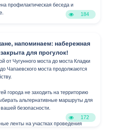
на профилактическая беседа и
е.
184
 выброс мусора в неположенном
 тысяч рублей для физических лиц, до
ане, напоминаем: набережная
олжностных лиц и до 50 тысяч - для
закрыта для прогулок!
ой от Чугунного моста до моста Кладки
а до Чапаевского моста продолжаются
ству.
тей города не заходить на территорию
выбирать альтернативные маршруты для
 вашей безопасности.
172
ные ленты на участках проведения
вляются. К сожалению, они
даются неизвестными. Просим не