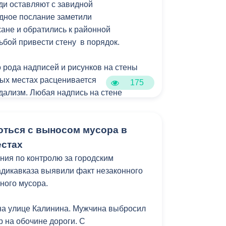
и оставляют с завидной
дят в рамках муниципальной программы
дное послание заметили
зеленение» и целевых показателей
ане и обратились к районной
уктура для жизни».
ьбой привести стену в порядок.
 рода надписей и рисунков на стены
ых местах расценивается
175
ндализм. Любая надпись на стене
, если не было получено разрешение от
ующим законодательством Российской
ться с выносом мусора в
рена административная
достижении возраста 16 лет), а в
естах
головная.
ия по контролю за городским
адикавказа выявили факт незаконного
ного мусора.
на улице Калинина. Мужчина выбросил
р на обочине дороги. С