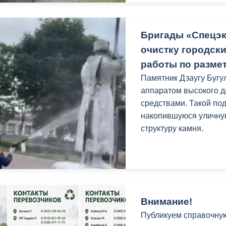
ный контроль
Выборы 2026
Бригады «Спецэ
очистку городск
работы по размет
Памятник Дзаугу Буг
аппаратом высокого 
средствами. Такой по
накопившуюся уличную
структуру камня.
Внимание!
Публикуем справочну