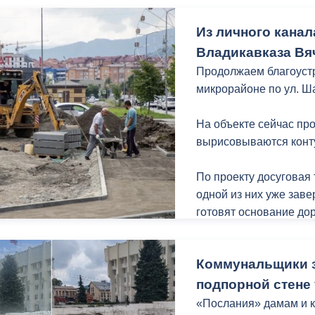
газонной части.
Из личного канал
Продолжаются планов
Владикавказа Вя
Основная цель – выя
состояния.
Продолжаем благоуст
микрорайоне по ул. Ш
Продолжается инспект
предмет выявления н
На объекте сейчас пр
культурами.
вырисовываются конт
На ул. Ардонской, 63 и 
По проекту досуговая 
ул. Ардонской, 93 в
одной из них уже заве
установленные без ра
готовят основание до
Основания спортивной
подготовлены под бет
Коммунальщики з
дорожках предусмотре
людей с ОВЗ и мам с 
подпорной стене 
лавочки и урны.
«Послания» дамам и к