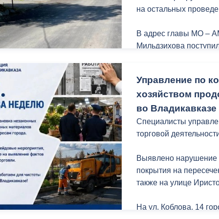
на остальных проведе
В адрес главы МО – А
Мильдзихова поступил
городские службы за 
выполненный ремонт.
Управление по к
хозяйством прод
Спасибо за обратную 
во Владикавказе
Именно такие обращен
Специалисты управле
торговой деятельност
Выявлено нарушение 
покрытия на пересече
также на улице Иристо
На ул. Коблова, 14 г