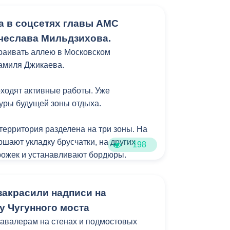
а в соцсетях главы АМС
ые объезды территории города.
чеслава Мильдзихова.
вление фактов нарушения санитарного
раивать аллею в Московском
амиля Джикаева.
ирование территории города на
езаконной торговли бахчевыми
оходят активные работы. Уже
уры будущей зоны отдыха.
93, пр. Коста, 25 «А», ул. Горького, 98,
территория разделена на три зоны. На
ыявлены информационные материалы,
ршают укладку брусчатки, на других
198
зрешительной документации.
рожек и устанавливают бордюры.
 и детской площадок уже
онную заливку. На всех прогулочных
акрасили надписи на
ны плавные спуски для удобства
колясками. Также на аллее появятся
у Чугунного моста
авалерам на стенах и подмостовых