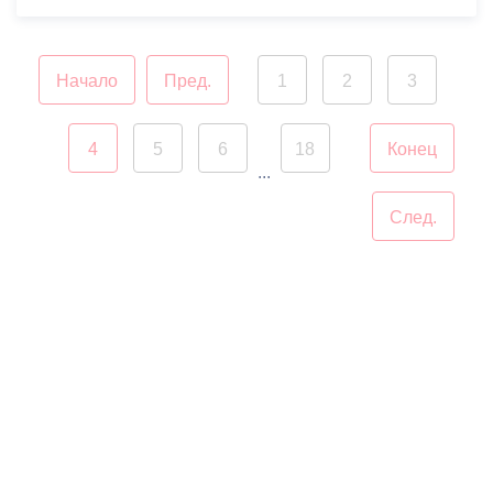
Начало
Пред.
1
2
3
4
5
6
18
Конец
...
След.