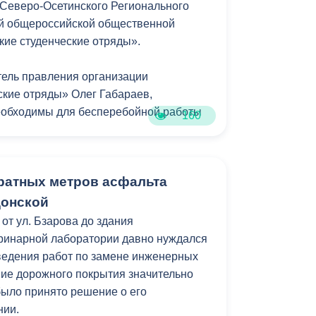
Северо-Осетинского Регионального
й общероссийской общественной
кие студенческие отряды».
тель правления организации
ские отряды» Олег Габараев,
еобходимы для бесперебойной работы
160
 не заканчивается, мы и дальше будем
дратных метров асфальта
м», - сказал Олег Габараев.
донской
ия Владикавказа регулярно отправляет
 от ул. Бзарова до здания
 оборудованием, техникой и продуктами
ринарной лаборатории давно нуждался
ведения работ по замене инженерных
ие дорожного покрытия значительно
было принято решение о его
нии.