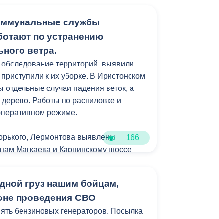
коммунальные службы
кавказа продолжает мониторинг
.
ботают по устранению
ьного ветра.
 обследование территорий, выявили
 приступили к их уборке. В Иристонском
 отдельные случаи падения веток, а
 дерево. Работы по распиловке и
оперативном режиме.
Горького, Лермонтова выявлены
166
ицам Магкаева и Карцинскому шоссе
ий не зафиксировано — отмечены лишь
ветки.
дной груз нашим бойцам,
оне проведения СВО
ять бензиновых генераторов. Посылка