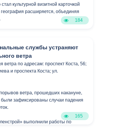
 стал культурной визитной карточкой
го география расширяется, объединяя
.
184
ерт прошел на балконе особняка
 и гостей города выступил солист
нальные службы устраняют
ного театра «Геликон-опера»,
еспублики Северная Осетия – Алания
ьного ветра
 ветра по адресам: проспект Коста, 56;
ева и проспекта Коста; ул.
 порывов ветра, прошедших накануне,
х были зафиксированы случаи падения
ток.
165
ленстрой» выполнили работы по
поваленных деревьев и веток.