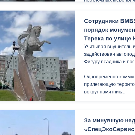
ный контроль
Выборы 2026
Сотрудники ВМБУ
порядок монумен
Терека по улице
Учитывая внушительну
задействован автопод
Фигуру всадника и по
Одновременно коммун
прилегающую террито
вокруг памятника.
За минувшую не
«СпецЭкоСервис»