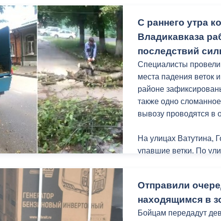
С раннего утра 
Администрация Влади
городской территории
Владикавказа ра
последствий сил
Специалисты провели
места падения веток и
районе зафиксированы
также одно сломанное
вывозу проводятся в 
На улицах Ватутина, 
упавшие ветки. По ул
серьезных последств
отдельные небольшие 
Отправили очере
находящимся в з
Бойцам передадут дев