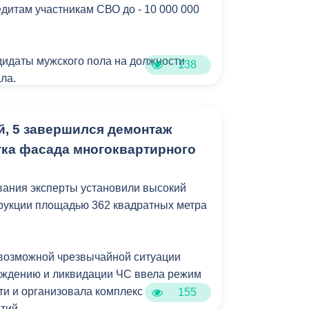
едитам участникам СВО до - 10 000 000
Противодействие коррупции
Градостроительная деятельность
идаты мужского пола на должности
138
ла.
Формирование комфортной
в
городской среды
ую службу по контракту г. Владикавказ,
о
Бюджет для граждан
й, 5 завершился демонтаж
тка фасада многоквартирного
Пространственные сведения
вания эксперты установили высокий
Гражданская оборона в
рукции площадью 362 квадратных метра
чрезвычайных ситуациях
.
Незаконное строительство
возможной чрезвычайной ситуации
и
Информация финансового
еждению и ликвидации ЧС ввела режим
органа
и и организовала комплекс
155
тий.