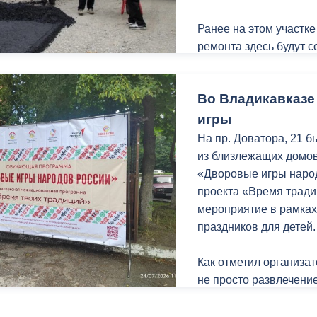
Ранее на этом участке
ремонта здесь будут 
условия для пешеходо
Во Владикавказ
В настоящее время сп
асфальтобетонного п
игры
ремонтируемого участ
На пр. Доватора, 21 б
нового асфальтового 
из близлежащих домов
квадратных метров.
«Дворовые игры народ
проекта «Время тради
Завершить работы пла
мероприятие в рамках
праздников для детей.
Как отметил организа
не просто развлечение
развивают физические
в команде.