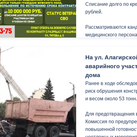
з
Списание долго по кр
ия, постановления
Кадровая политика
рублей.
ертиза НПА
Контактная информация
Рассматриваются канд
медицинского персона
ельности органов
Списки граждан, состоящих на
амоуправления
учете в качестве нуждающихся 
Пункт отбора на военн
улучшении жилищных условий п
На ул. Алагирско
ул. Титова, д. 5.
г. Владикавказ
аварийного учас
дома
Ранее в ходе обследо
анные
Общественное обсуждение
риск обрушения конст
документов стратегического
и весом около 53 тонн
планирования
Для предотвращения 
 о результатах
Порядок обжалования решений 
Комиссия по предупр
действий органов местного
повышенной готовност
самоуправления
неотложных мероприя