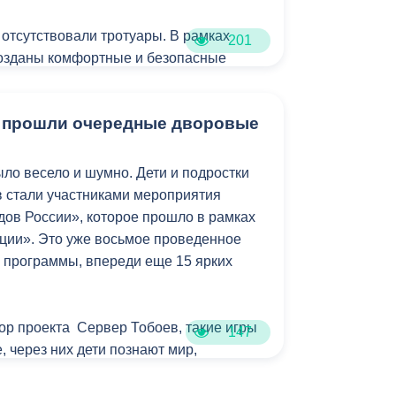
 отсутствовали тротуары. В рамках
201
созданы комфортные и безопасные
в.
е прошли очередные дворовые
ециалисты приступили к укладке
окрытия. Общая протяженность
ка превышает 400 метров, а площадь
ыло весело и шумно. Дети и подростки
покрытия составит более 4 500
 стали участниками мероприятия
ов России», которое прошло в рамках
ции». Это уже восьмое проведенное
нируется в середине августа.
 программы, впереди еще 15 ярких
тор проекта Сервер Тобоев, такие игры
147
, через них дети познают мир,
 качества и учатся взаимодействовать