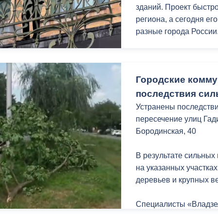
зданий. Проект быстро
региона, а сегодня е
разные города России
Во Владикавказе конц
Ходякова. Для жителей
Городские комму
московского музыкаль
заслуженный артист Р
последствия сил
Дмитрий Скориков.
Устранены последствия
пересечение улиц Гади
Бородинская, 40
В результате сильных
на указанных участка
деревьев и крупных ве
Специалисты «Владзе
распиловке и уборке 