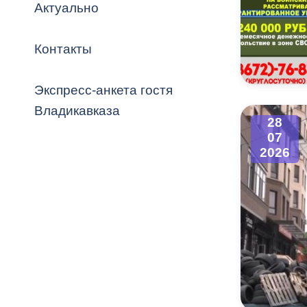
Владикавка
Актуально
Распоряжен
Контакты
ОРВ и эксп
Оценка деят
Экспресс-анкета гостя
местного с
Владикавказа
28
07
2026
Открытые д
Информация
проверок