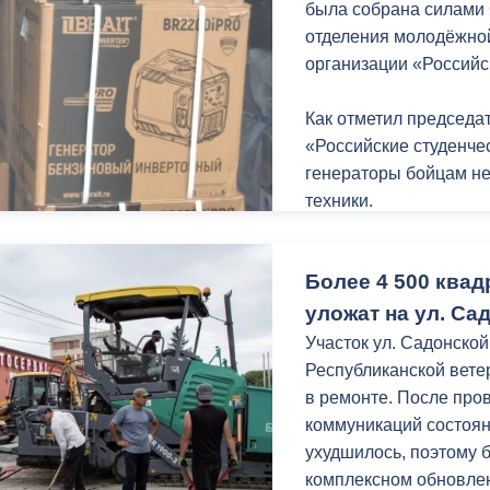
была собрана силами 
отделения молодёжно
организации «Российс
Как отметил председа
«Российские студенче
генераторы бойцам н
техники.
«На этом наша помощь
Более 4 500 ква
помогать нашим ребята
уложат на ул. Са
Отметим, администрац
Участок ул. Садонской
на передовую грузы с
Республиканской вете
питания.
в ремонте. После про
коммуникаций состоян
ухудшилось, поэтому 
комплексном обновле