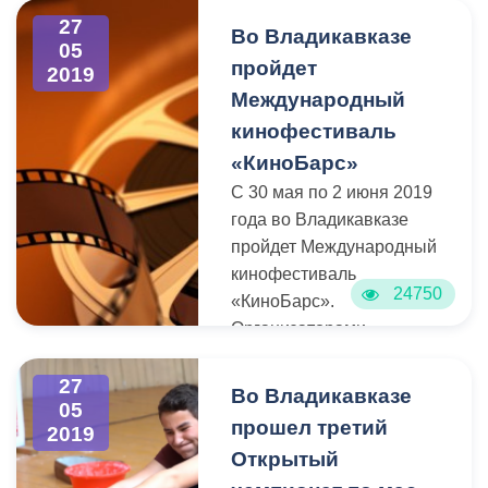
Премии – выявление,
администрации на встречу
27
Во Владикавказе
поддержка и признание
приехал руководящий
05
пройдет
2019
заслуг студентов,
состав городской мэрии,
Международный
имеющих особые
Левобережной
достижения в области
префектуры, депутат
кинофестиваль
науки, творчества, спорта,
Собрания
«КиноБарс»
журналистики,
Представителей от этого
С 30 мая по 2 июня 2019
молодежной политики,
района Дзамболат
года во Владикавказе
студенческого лидерства и
Макоев.
пройдет Международный
общественной
кинофестиваль
деятельности.
24750
«КиноБарс».
Организаторами
выступают Гильдия
кинорежиссеров России,
27
Во Владикавказе
05
Министерство культуры
прошел третий
2019
РСО-Алания,
Открытый
Администрация местного