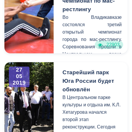
чемпионат по мас-
самоуправления г.
Владикавказа.
рестлингу
Во Владикавказе
состоялся третий
открытый чемпионат
города по мас-рестлингу.
22903
Соревнования прошли в
Центральном парке
им.К.Хетагурова.
Организаторами
27
Старейший парк
05
выступили Комитет
Юга Роcсии будет
2019
молодёжной политики,
обновлён
физической культуры и
В Центральном парке
спорта АМС и Федерация
культуры и отдыха им. К.Л.
национальных видов
Хетагурова начался
спорта, игр и культуры
второй этап
Северной Осетии.
реконструкции. Сегодня