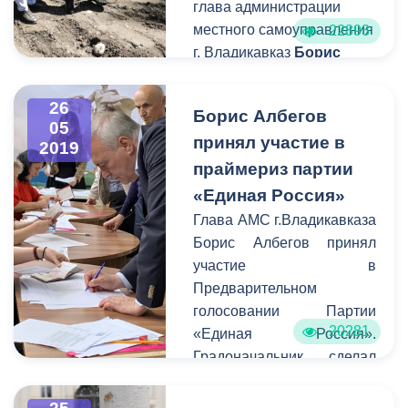
глава администрации
местного самоуправления
22893
г. Владикавказ
Борис
Албегов
посетил
ремонтируемый объект.
26
Борис Албегов
Основной целью его
05
принял участие в
инспекции стал контроль
2019
за проведением работ на
праймериз партии
территории старейшего
«Единая Россия»
парка Юга России.
Глава АМС г.Владикавказа
Борис Албегов принял
участие в
Предварительном
голосовании Партии
20281
«Единая Россия».
Градоначальник сделал
свой выбор на
избирательном участке