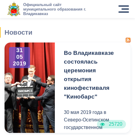
Официальный сайт
муниципального образования г.
Владикавказ
Новости
31
Во Владикавказе
05
состоялась
2019
церемония
открытия
кинофестиваля
"Кинобарс"
30 мая 2019 года в
Северо-Осетинском
25720
государственном
академическом театре