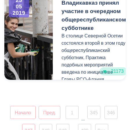
25
Владикавказ принял
№280 в Национальной
05
участие в очередном
2019
Научной библиотеке.
общереспубликанском
субботнике
В столице Северной Осетии
состоялся второй в этом году
общереспубликанский
субботник. Практика
подобных мероприятий
21173
введена по инициативе
Главы РСО-Алания
Вячеслава Битарова в 2016 г.
Для их проведения отведены
последние выходные
каждого месяца при
Начало
Пред.
1
345
346
благоприятных погодных
...
условиях.