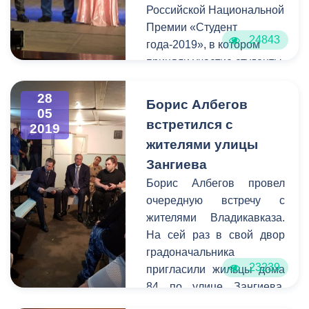
оркестр Кима Суанов.
Российской Национальной
Премии «Студент
24843
года-2019», в котором
приняли участие студенты
очной формы обучения
высших и средних
28
Борис Албегов
05
специальных учебных
встретился с
2019
заведений.
жителями улицы
Организаторами
Зангиева
республиканского этапа
конкурса выступили
Борис Албегов провел
Комитет молодежной
очередную встречу с
политики физической
жителями Владикавказа.
культуры и спорта АМС г.
На сей раз в свой двор
Владикавказа и
градоначальника
23239
региональное отделение
пригласили жильцы дома
Российского Союза
84 по улице Зангиева.
Молодежи. Главная цель
Вместе с главой