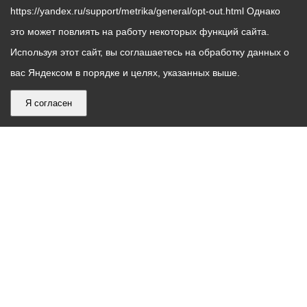
https://yandex.ru/support/metrika/general/opt-out.html Однако
это может повлиять на работу некоторых функций сайта.
Используя этот сайт, вы соглашаетесь на обработку данных о
вас Яндексом в порядке и целях, указанных выше.
Я согласен
График
С понедельника по пятницу – с 9.00 до 18.00
работы
Телефон контакт-центра АМС г. Владикавказ
30-30-30
администрации
звонки принимаются с 9:00 до 18:00
местного
Круглосуточный телефон Единой дежурной