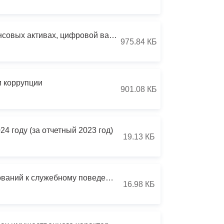
Федеральный закон 259-ФЗ от 31.07.2020 О цифровых финансовых активах, цифровой валюте
975.84 КБ
и коррупции
901.08 КБ
4 году (за отчетный 2023 год)
19.13 КБ
Информация о деятельности Комиссии по соблюдению требований к служебному поведению муниципальных служащих АМС г.Владикавказа и урегулированию конфликта интересов по итогам 2013-2014 и 11 месяцев 2015 года
16.98 КБ