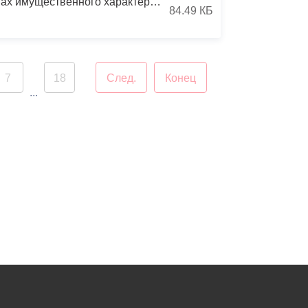
Сведения о доходах, расходах, об имуществе и обязательствах имущественного характера руководителей муниципальных образовательных учреждений г.Владикавказа за период с 01.01.2023 по 31.12.2023
84.49 КБ
7
18
След.
Конец
...