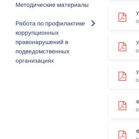
Методические материалы
У
0
Работа по профилактике
коррупционных
правонарушений в
У
подведомственных
0
организациях
0
Ф
0
Ф