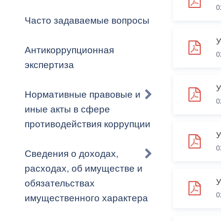
Владикавка
0
Распоряжен
Часто задаваемые вопросы
ОРВ и эксп
Антикоррупционная
0
Оценка деят
экспертиза
местного с
Нормативные правовые и
0
иные акты в сфере
противодействия коррупции
Открытые д
0
Сведения о доходах,
расходах, об имуществе и
обязательствах
Информация
0
имущественного характера
проверок