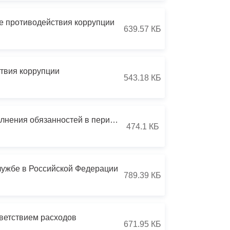
не противодействия коррупции
639.57 КБ
ствия коррупции
543.18 КБ
Указ Президента РФ 968 от 29.12.2022 Об особенностях исполнения обязанностей в период СВО
474.1 КБ
лужбе в Российской Федерации
789.39 КБ
тветствием расходов
671.95 КБ