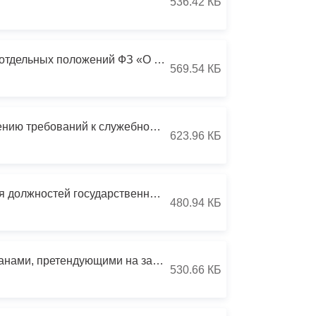
536.42 КБ
Противодействие коррупции
Градостроительная деятельность
Указ Главы РСО-А 110 от 30.04.2013 О мерах по реализации отдельных положений ФЗ «О контроле за соответствием расходов лиц, замещающих
569.54 КБ
Формирование комфортной
в
городской среды
о
Указ Главы РСО-А 129 от 06.09.2010 О комиссиях по соблюдению требований к служебному поведению государственных гражданских служащих
Бюджет для граждан
623.96 КБ
Пространственные сведения
Гражданская оборона в
Указ Главы РСО-А 178 от 09.07.2009 Об утверждении перечня должностей государственной гражданской службы РСО-Алания
480.94 КБ
чрезвычайных ситуациях
Незаконное строительство
Указ Главы РСО-А 179 от 09.07.2009 О представлении гражданами, претендующими на замещение должностей государственной гражданской службы
530.66 КБ
и
Информация финансового
органа