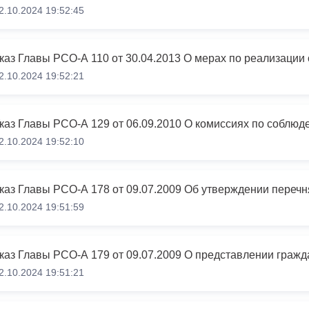
з
2.10.2024 19:52:45
ия, постановления
Кадровая политика
ертиза НПА
Контактная информация
2.10.2024 19:52:21
ельности органов
Списки граждан, состоящих на
амоуправления
учете в качестве нуждающихся 
улучшении жилищных условий п
г. Владикавказ
2.10.2024 19:52:10
анные
Общественное обсуждение
документов стратегического
2.10.2024 19:51:59
планирования
 о результатах
Порядок обжалования решений 
2.10.2024 19:51:21
действий органов местного
самоуправления