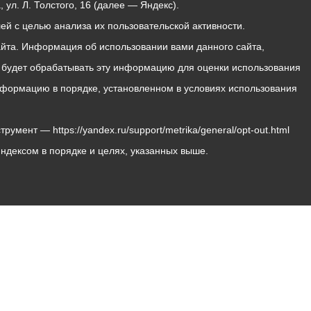
ул. Л. Толстого, 16 (далее — Яндекс).
й с целью анализа их пользовательской активности.
йта. Информация об использовании вами данного сайта,
с будет обрабатывать эту информацию для оценки использования
 информацию в порядке, установленном в условиях использования
мент — https://yandex.ru/support/metrika/general/opt-out.html
Яндексом в порядке и целях, указанных выше.
Владикавказ, пл. Штыба, №2
Тел:
+7 (8672) 55-00-34
Главный редактор: Биазарти Д. К.