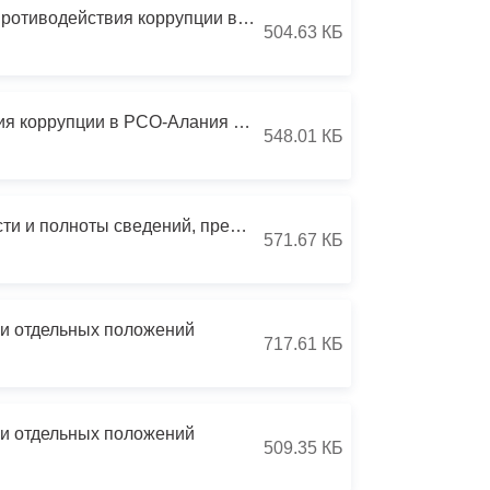
Бесплатная юридическая помощь
Указ Главы РСО-А 187 от 18.07.2013 О некоторых вопросах противодействия коррупции в РСО-Алания
504.63 КБ
Указ Главы РСО-А 253 от 15.09.2021 О плане противодействия коррупции в РСО-Алания на 2021-2024 гг
548.01 КБ
Указ Главы РСО-А 313 от 30.11.2009 О проверке достоверности и полноты сведений, представляемых гражданами, претендующими
571.67 КБ
ии отдельных положений
717.61 КБ
ии отдельных положений
509.35 КБ