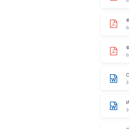
0
0
Ф
0
О
2
1