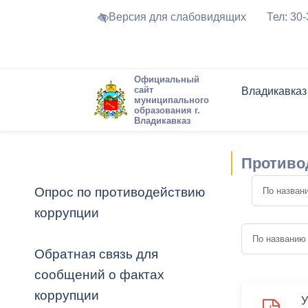
Версия для слабовидящих
Тел: 30
Официальный
сайт
Владикавказ
муниципального
образования г.
Владикавказ
Общие свед
Структура
Интернет-п
Председате
Структура
Новости
Реестры ма
Противо
Устав город
Торги и Кон
расписание
Обратная с
Комиссии
Новостная 
Актуально
Опрос по противодействию
Города-поб
коррупции
Программа
Противодей
Достоприме
Владикавка
Формы обра
График при
Обратная связь для
принимаемы
сообщений о фактах
Презентаци
рассмотрен
коррупции
городского 