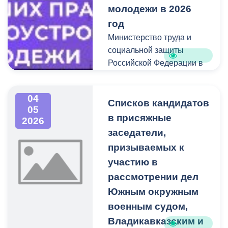
с, на реках подъем
молодежи в 2026
уровней воды местами до
год
неблагоприятных отметок,
Министерство труда и
в горах сели малого
социальной защиты
объема: в связи с чем
Российской Федерации в
существует риск
целях реализации пункта
возникновения ЧС.
27 Плана мероприятий по
04
реализации Долгосрочной
Списков кандидатов
05
программы содействия
в присяжные
2026
занятости молодежи на
заседатели,
период до 2030 года,
призываемых к
утвержденной
участию в
распоряжением
рассмотрении дел
Правительства
Российской Федерации от
Южным окружным
14 декабря 2021 г. №
военным судом,
3581-р, и национального
Владикавказским и