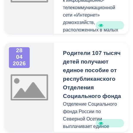
к информационно-
Федерации и
телекоммуникационной
представившие
сети «Интернет»
документы в соответствии
домохозяйств,
с условиями Конкурса.
расположенных в малых
населённых пунктах с
численностью населения
28
от 100 до 1 000 человек.
Родители 107 тысяч
04
Инфраструктура связи
детей получают
2026
создается за счет средств
единое пособие от
федерального бюджета.
республиканского
Отделения
Социального фонда
Отделение Социального
фонда России по
Северной Осетии
выплачивает единое