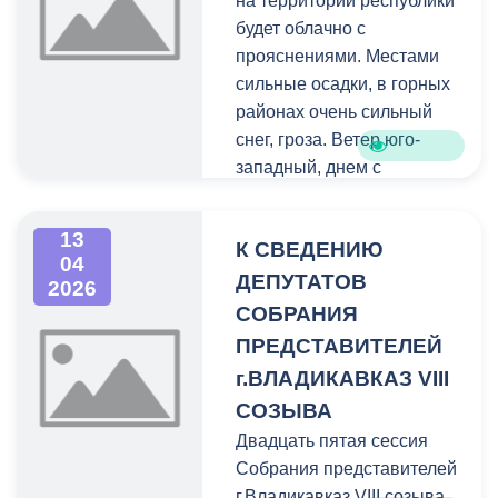
на территории республики
будет облачно с
прояснениями. Местами
сильные осадки, в горных
районах очень сильный
снег, гроза. Ветер юго-
западный, днем с
переходом на северо-
западный 5-10 м/с,
13
К СВЕДЕНИЮ
местами с усилением 20-
04
25 м/с.
ДЕПУТАТОВ
2026
СОБРАНИЯ
ПРЕДСТАВИТЕЛЕЙ
г.ВЛАДИКАВКАЗ VIII
СОЗЫВА
Двадцать пятая сессия
Собрания представителей
г.Владикавказ VIII созыва