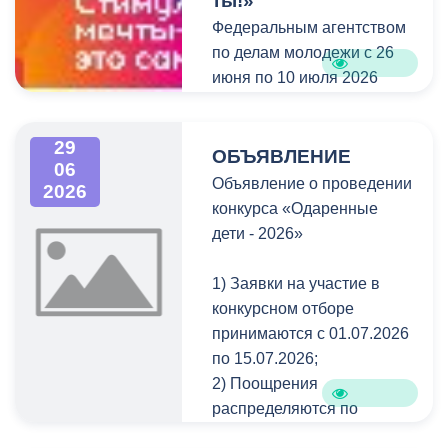
ты!»
«Регионы – устойчивое
Федеральным агентством
развитие», созданного во
по делам молодежи с 26
исполнение поручения
июня по 10 июля 2026
Правительства
года проводится Акция
Российской Федерации №
«Стимул мечты – это сам
ДК-П9-5670 от 10.08.2011
29
ты!», приуроченная к
г., совместно с членами
ОБЪЯВЛЕНИЕ
06
Международному дню
Попечительского совета
Объявление о проведении
2026
борьбы со
осуществляет внедрение
конкурса «Одаренные
злоупотреблением
специализированного
дети - 2026»
наркотическими
программного
средствами и их
обеспечения
1) Заявки на участие в
незаконным оборотом, в
автоматизированного
конкурсном отборе
рамках которой пройдет
сопровождения
принимаются с 01.07.2026
Всероссийский конкурс
закупочной деятельности
по 15.07.2026;
«Стимул мечты – это сам
для государственных и
2) Поощрения
ты!».
муниципальных
распределяются по
заказчиков.
следующим