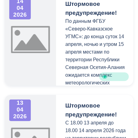
14
Штормовое
04
предупреждение!
2026
По данным ФГБУ
«Северо-Кавказское
УГМС»: до конца суток 14
апреля, ночью и утром 15
апреля местами по
территории Республики
Северная Осетия-Алания
ожидается комплекс
метеорологических
явлений: сильные дожди,
в предгорных и горных
13
Штормовое
районах сильные осадки в
04
виде дождя, мокрого снега
предупреждение!
2026
и снега, в сочетании с
С 18.00 13 апреля до
грозой и сильным ветром
18.00 14 апреля 2026 года
20-25 м/с,