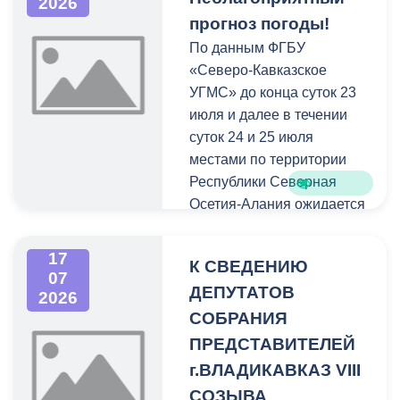
2026
прогноз погоды!
По данным ФГБУ
«Северо-Кавказское
УГМС» до конца суток 23
июля и далее в течении
суток 24 и 25 июля
местами по территории
Республики Северная
Осетия-Алания ожидается
комплекс
метеорологических
17
К СВЕДЕНИЮ
явлений: сильные дожди,
07
ДЕПУТАТОВ
ливни в сочетании с
2026
грозой, градом и
СОБРАНИЯ
шквалистым усилением
ПРЕДСТАВИТЕЛЕЙ
ветра 20-25 м/с.
г.ВЛАДИКАВКАЗ VIII
СОЗЫВА