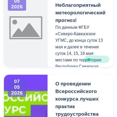
05
по следующему адресу:
Неблагоприятный
2026
метеорологический
прогноз!
По данным ФГБУ
«Северо-Кавказское
УГМС, до конца суток 13
мая и далее в течение
суток 14, 15, 16 мая
местами по территории
Республики Северная
Осетия-Алания ожидается
комплекс
07
O проведении
метеорологических
05
Всероссийского
2026
явлений: сильные дожди,
конкурса лучших
ливни в сочетании с
грозой, градом и
практик
усилением ветра 20-25 м/
трудоустройства