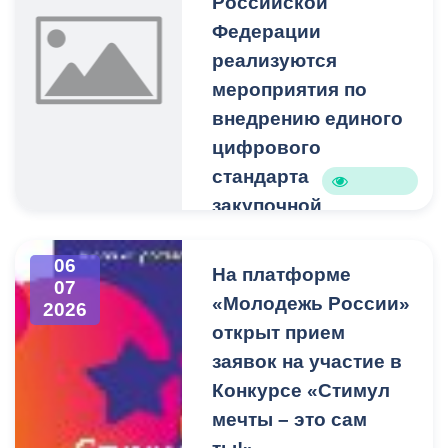
Российской
Федерации
реализуются
мероприятия по
внедрению единого
цифрового
стандарта
закупочной
деятельности в
рамках
06
На платформе
07
Федеральных
«Молодежь России»
2026
законов № 44-ФЗ и
открыт прием
№ 223-ФЗ.
заявок на участие в
Организационный комитет
Конкурсе «Стимул
Конкурса «Ежегодная
мечты – это сам
общественная премия