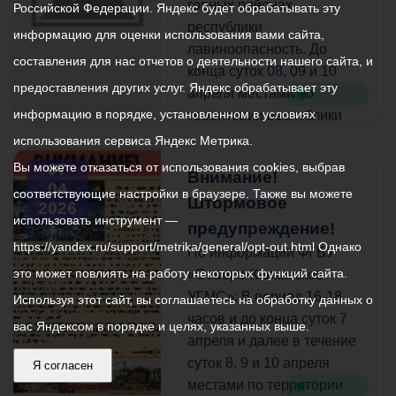
частичной гибелью
горных районах
Российской Федерации. Яндекс будет обрабатывать эту
цветков ранних плодовых
республики
информацию для оценки использования вами сайта,
культур.
лавиноопасность. До
составления для нас отчетов о деятельности нашего сайта, и
конца суток 08, 09 и 10
предоставления других услуг. Яндекс обрабатывает эту
апреля местами по
информацию в порядке, установленном в условиях
территории республики
ожидается комплекс
использования сервиса Яндекс Метрика.
метеорологических
Вы можете отказаться от использования cookies, выбрав
07
Внимание!
явлений: сильные дожди,
04
соответствующие настройки в браузере. Также вы можете
Штормовое
в предгорных и горных
2026
использовать инструмент —
районах сильные осадки в
предупреждение!
https://yandex.ru/support/metrika/general/opt-out.html Однако
виде дождя,
По информации ФГБУ
переходящего в мокрый
это может повлиять на работу некоторых функций сайта.
«Северо-Кавказское
снег, в сочетании с грозой
УГМС»: В период 16-18
Используя этот сайт, вы соглашаетесь на обработку данных о
и сильным ветром 20-25м/
часов и до конца суток 7
вас Яндексом в порядке и целях, указанных выше.
с, на реках подъем уровня
апреля и далее в течение
воды местами до
суток 8, 9 и 10 апреля
Я согласен
неблагоприятных
местами по территории