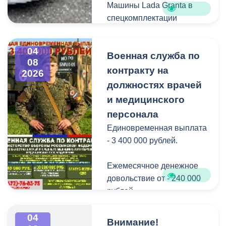
Машины Lada Granta в
спецкомплектации
оборудованы с учетом
индивидуальных
04
Военная служба по
особенностей и
08
физических возможностей
контракту на
2026
каждого из новых
должностях врачей
владельцев.
и медицинского
Адаптированный
персонала
автомобиль помогает
Единовременная выплата
человеку с инвалидностью
- 3 400 000 рублей.
компенсировать
ограничения
Ежемесячное денежное
жизнедеятельности,
довольствие от - 240 000
упрощает доступ к
рублей.
медицинским и
социальным услугам, а
Списание долго по
04
также способствует
Внимание!