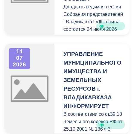
Двадцать седьмая сессия
Собрания представителей
г.Владикавказ VIII созыва
состоится 24 июля 2026
года в 15:00 часов в зале
заседаний на 5 этаже
14
здания администрации
УПРАВЛЕНИЕ
07
местного самоуправления
МУНИЦИПАЛЬНОГО
2026
г.Владикавказа и
ИМУЩЕСТВА И
Собрания представителей
ЗЕМЕЛЬНЫХ
г.Владикавказ (пл. Штыба,
РЕСУРСОВ г.
2).
ВЛАДИКАВКАЗА
ИНФОРМИРУЕТ
В соответствии со ст.39.18
Земельного кодекса РФ от
25.10.2001 № 136 ФЗ