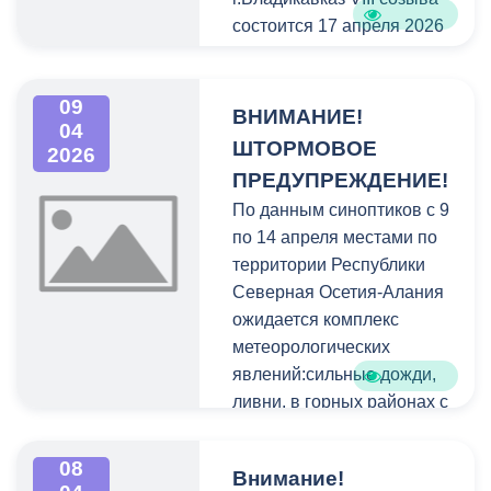
состоится 17 апреля 2026
года в 15:00 часов в зале
заседаний на 5 этаже
09
здания администрации
ВНИМАНИЕ!
04
местного самоуправления
ШТОРМОВОЕ
2026
г.Владикавказа и
ПРЕДУПРЕЖДЕНИЕ!
Собрания представителей
По данным синоптиков с 9
г.Владикавказ (пл. Штыба,
по 14 апреля местами по
2).
территории Республики
Северная Осетия-Алания
ожидается комплекс
метеорологических
явлений:сильные дожди,
ливни, в горных районах с
мокрым снегом, ливни в
сочетании с грозой,
08
Внимание!
градом и сильным ветром