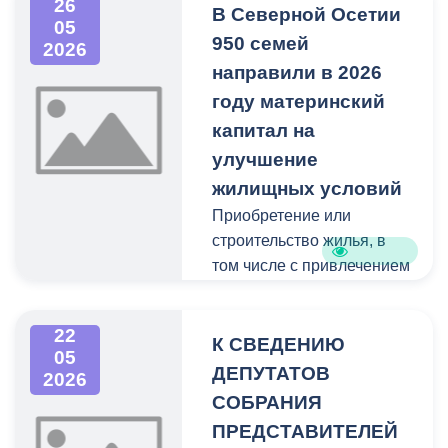
26
одной тысячи до пяти
В Северной Осетии
Ветер ночью и утром при
05
тысяч рублей;
950 семей
грозе местами с
2026
усилением 20-25 м/с.
направили в 2026
на юридических лиц – от
году материнский
тридцати до пятидесяти
капитал на
тысяч рублей.
улучшение
жилищных условий
Приобретение или
строительство жилья, в
том числе с привлечением
кредитных средств, –
самое востребованное
22
направление
К СВЕДЕНИЮ
05
использования
ДЕПУТАТОВ
2026
материнского капитала в
СОБРАНИЯ
Северной Осетии.
ПРЕДСТАВИТЕЛЕЙ
Владельцы сертификата