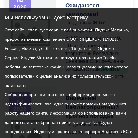
04
Ожидаются
20-25 м/с.
2026
заморозки!
Мы используем Яндекс Метрику
По данным ФГБУ
Этот сайт использует сервис веб-аналитики Яндекс Метрика,
«Северо-Кавказское
УГМС» ночью и утром 9,
предоставляемый компанией ООО «ЯНДЕКС», 119021,
10, и 11 апреля по
Россия, Москва, ул. Л. Толстого, 16 (далее — Яндекс).
территории Республики
Сервис Яндекс Метрика использует технологию “cookie” —
Северная Осетия-Алания
небольшие текстовые файлы, размещаемые на компьютере
ожидаются заморозки в
пользователей с целью анализа их пользовательской
воздухе и на поверхности
почвы -1...-3°С в связи с
активности.
чем существует риск
Собранная при помощи cookie информация не может
08
Внимание!
возникновения ЧС:
04
идентифицировать вас, однако может помочь нам улучшить
Неблагоприятный
нарушение
2026
работу нашего сайта. Информация об использовании вами
жизнеобеспечения
прогноз погоды!
данного сайта, собранная при помощи cookie, будет
населения,
По данным ФГБУ«
повреждениями и
передаваться Яндексу и храниться на сервере Яндекса в ЕС и
Северо-Кавказкая ВС» в