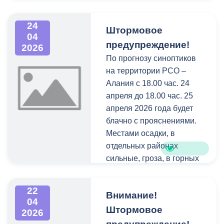
пособие родителям 107
тысяч детей и 2200
24
беременным женщинам.
Штормовое
04
Напомним, оформить
предупреждение!
2026
единое пособие могут
По прогнозу синоптиков
жители республики,
на территории РСО –
которые являются
Алания с 18.00 час. 24
гражданами РФ и
апреля до 18.00 час. 25
постоянно проживают в
апреля 2026 года будет
России. При оформлении
блачно с прояснениями.
пособия применяется
Местами осадки, в
комплексная оценка
отдельных районах
доходов и имущества
сильные, гроза, в горных
семьи, а также
районах очень сильный
учитывается занятость
снег. Ветер местами с
родителей или
22
Внимание!
усилением 20-25 м/с.
04
объективные причины ее
Штормовое
2026
отсутствия.