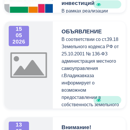
инвестиций
В рамках реализации
Стратегии повышения
финансовой грамотности
15
ОБЪЯВЛЕНИЕ
и формирования
05
В соответствии со ст.39.18
финансовой культуры до
2026
Земельного кодекса РФ от
2030 года в мае-сентябре
25.10.2001 № 136-ФЗ
в России проводится III
администрация местного
Всероссийский семейный
самоуправления
фестиваль сбережений и
г.Владикавказа
инвестиций.
информирует о
возможном
предоставлении в
собственность земельного
участка для
индивидуального
13
жилищного строительства
Внимание!