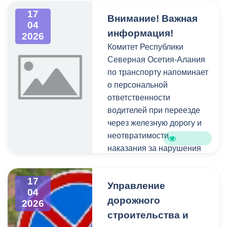
ценности здорового
17
Внимание! Важная
образа жизни и
04
информация!
2026
формирующей в
Комитет Республики
обществе осознанное
Северная Осетия-Алания
негативное отношение к
по транспорту напоминает
незаконному потреблению
о персональной
наркотиков.
ответственности
водителей при переезде
через железную дорогу и
неотвратимости
наказания за нарушения
правил дорожного
движения.
17
Управление
04
дорожного
2026
строительства и