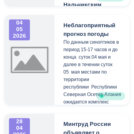
проекта «Кадры»,
Нальчикским
сообщает о проведении в
гарнизонными
2026 году Всероссийского
военными судами
04
конкурса лучших практик
Неблагоприятный
05
трудоустройства
Уважаемые горожане!
прогноз погоды
2026
молодежи.
По данным синоптиков в
Во исполнение
период 15-17 часов и до
постановления
конца суток 04 мая и
Правительства РСО-
далее в течении суток
Алания от 16.12.2025
05 мая местами по
№475 «О порядке и
территории
сроках составления
республики Республики
списков и запасных
Северная Осетия-Алания
списков кандидатов в
ожидается комплекс
присяжные заседатели,
метеорологических
призываемых к участию в
явлений: сильные осадки
рассмотрении дел Южным
28
Минтруд России
(дождь, мокрый снег)
04
окружным военным судом,
ливень в сочетании с
объявляет о