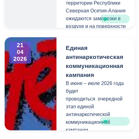
территории Республики
Северная Осетия-Алания
ожидаются заморозки в
воздухе и на поверхности
почвы -1...-3°С в связи с
чем существует риск
21
Единая
возникновения ЧС:
04
антинаркотическая
нарушение
2026
жизнеобеспечения
коммуникационная
населения,
кампания
повреждениями и
В июне – июле 2026 года
частичной гибелью
будет
цветков ранних плодовых
проводиться очередной
культур.
этап единой
антинаркотической
коммуникационной
кампании,
популяризирующей