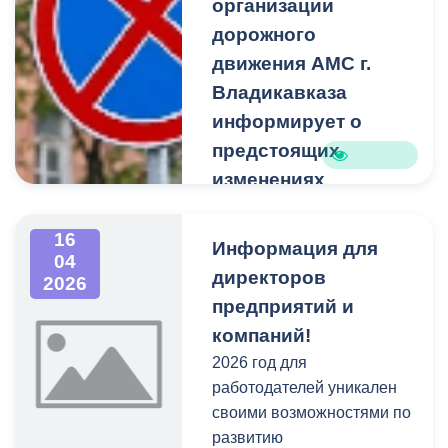
организации
дорожного
движения АМС г.
Владикавказа
информирует о
предстоящих
изменениях
организации
дорожного
16
Информация для
04
движения во
директоров
2026
Владикавказе
предприятий и
- запрет стоянки и
компаний!
остановки транспортных
2026 год для
средств на ул.Ларионова
работодателей уникален
(от ул.К.Маркса до
своими возможностями по
пр.Коста);
развитию