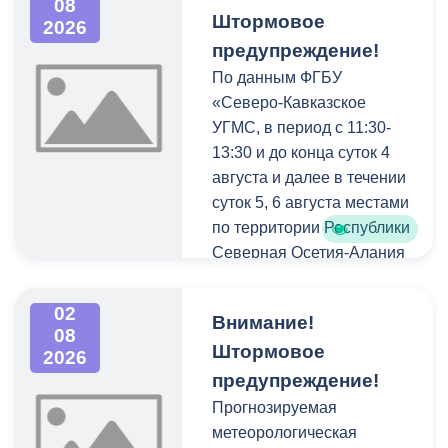
08
кредитам участникам СВО
возвращению к активной
Штормовое
2026
до - 10 000 000 рублей.
общественной жизни.
предупреждение!
По данным ФГБУ
Рассматриваются
«Северо-Кавказское
кандидаты мужского пола
УГМС, в период с 11:30-
на должности
13:30 и до конца суток 4
медицинского персонала.
августа и далее в течении
суток 5, 6 августа местами
Пункт отбора на военную
по территории Республики
службу по контракту г.
Северная Осетия-Алания
Владикавказ, ул. Титова,
ожидается комплекс
д. 5.
неблагоприятных
02
Внимание!
метеорологических
08
Штормовое
явлений. Сильные дожди,
2026
ливни в сочетании с
предупреждение!
грозой, градом и
Прогнозируемая
шквалистым усилением
метеорологическая