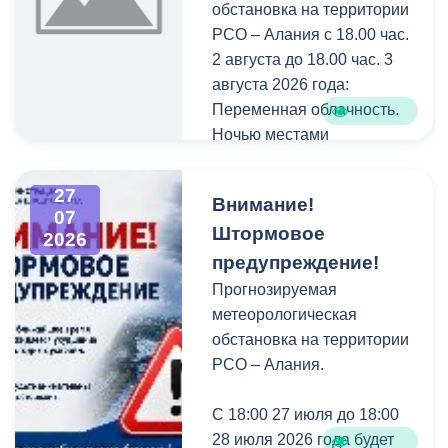
ветра 20-25 м/с.
обстановка на территории
РСО – Алания с 18.00 час.
2 августа до 18.00 час. 3
августа 2026 года:
Переменная облачность.
Ночью местами
кратковременный дождь,
в отдельных районах
27
Внимание!
сильный, гроза, днем
07
Штормовое
преимущественно без
2026
осадков. Ветер западной и
предупреждение!
восточной четверти 5-10
Прогнозируемая
м/с., ночью при грозе
метеорологическая
местами с усилением 20-
обстановка на территории
25 м/с.
РСО – Алания.
С 18:00 27 июля до 18:00
28 июля 2026 года будет