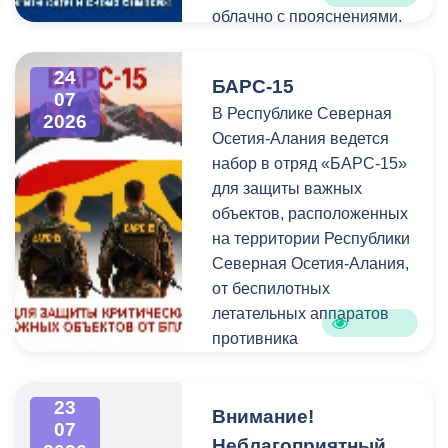
облачно с прояснениями.
Ночью местами
кратковременный дождь,
24
БАРС-15
в отдельных районах
07
В Республике Северная
сильный, гроза, днем
2026
Осетия-Алания ведется
преимущественно без
набор в отряд «БАРС-15»
осадков. Ветер ночью при
для защиты важных
грозе местами с
объектов, расположенных
усилением 20-25 м/с.
на территории Республики
Северная Осетия-Алания,
от беспилотных
летательных аппаратов
противника
23
Внимание!
07
Неблагоприятный