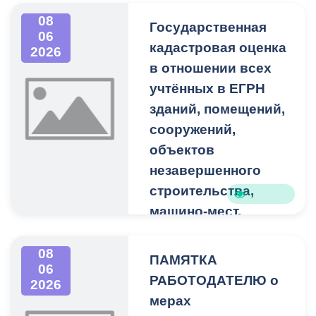
Участвовать могут
направлениям:
08
граждане РФ в возрасте
- музыкальное творчество;
Государственная
06
от 18 до 35 лет.
- изобразительное
кадастровая оценка
2026
искусство;
в отношении всех
Подать заявку можно до
учтённых в ЕГРН
10 июля 2026 года по
зданий, помещений,
ссылке:
myrosmol.ru/events/b08...
сооружений,
объектов
незавершенного
строительства,
машино-мест.
Министерство
государственного
08
ПАМЯТКА
имущества и земельных
06
РАБОТОДАТЕЛЮ о
2026
отношений Республики
мерах
Северная Осетия-Алания