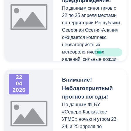
предупреждение!
По данным синоптиков с
22 по 25 апреля местами
по территории Республики
Северная Осетия-Алания
ожидается комплекс
неблагоприятных
метеорологических
явлений: сильные дожди,
мокрый снег, ливни, в
сочетании с грозой,
22
Внимание!
градом и сильным ветром
04
Неблагоприятный
20-25 м/с.
2026
прогноз погоды!
По данным ФГБУ
«Северо-Кавказское
УГМС» ночью и утром 23,
24, и 25 апреля по