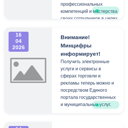
профессиональных
- ограничение скоростного
компетенций и мастерства
режима до 40 км/ч по
своих сотрудников в целях
ул.Армянской (от
обеспечения успешного
ул.Армянская, 23 до ул.
развития и использования
16
Осетинской).
Внимание!
конкурентных
04
Минцифры
2026
преимуществ новейших
информирует!
технологий:
Получить электронные
услуги и сервисы в
сферах торговли и
рекламы теперь можно и
посредством Единого
портала государственных
и муниципальных услуг.