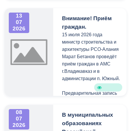
администрация местного
самоуправления
13
г.Владикавказа
Внимание! Приём
07
информирует о
граждан.
2026
возможном
15 июля 2026 года
предоставлении в аренду
министр строительства и
земельного участка для
архитектуры РСО-Алания
индивидуального
Марат Бетанов проведёт
жилищного строительства
приём граждан в АМС
по следующему адресу:
г.Владикавказ и в
г.Владикавказ, п.Редант-1,
администрации п. Южный.
ориентировочной
площадью 0,0725 га.
Предварительная запись
по телефону: 30-30-30.
08
В муниципальных
07
образованиях
2026