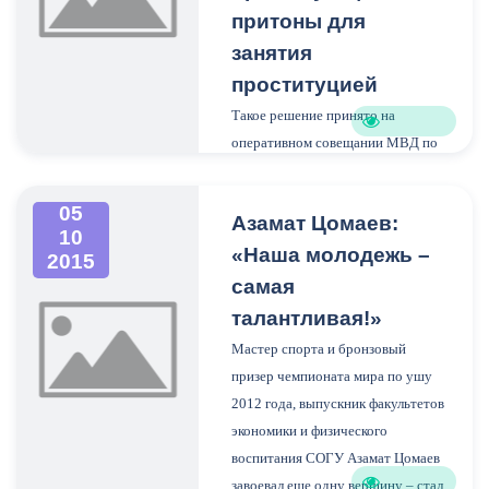
служба 24 часа в сутки без
притоны для
выходных и праздников,
занятия
требующая стопроцентной
проституцией
самоотдачи и готовности к риску.
Такое решение принято на
Погони, перестрелки, засады,
оперативном совещании МВД по
встречи с преступником один на
РСО-Алания, где по указанной
один — ко всему этому сотрудник
проблеме Министр внутренних
уголовного розыска должен быть
05
Азамат Цомаев:
дел заслушал ряд ответственных
готов ежедневно, ежечасно.
10
руководителей.
«Наша молодежь –
Именно в таком режиме изо дня в
2015
день несут службу северо-
самая
осетински
е оперативники.
талантливая!»
Мастер спорта и бронзовый
призер чемпионата мира по ушу
2012 года, выпускник факультетов
экономики и физического
воспитания СОГУ Азамат Цомаев
завоевал еще одну вершину – стал