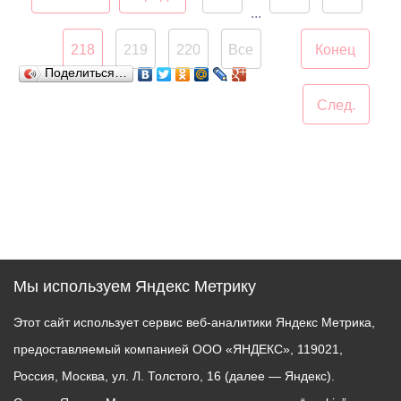
...
Министра РФ по делам Северного
Кавказа Льва Кузнецова заключили
218
219
220
Все
Конец
контракт о поставке канатных
Поделиться…
дорог в рамках развития
горнолыжной инфраструктуры
След.
площадок туристического кластера
на условиях долгосрочного
экспортного финансирования.
Подписи под документом
поставили Генеральный директор
ОАО «КСК» Олег Горчев и
Президент Совета директоров
«ПОМА» Жан Сушаль.
Мы используем Яндекс Метрику
Этот сайт использует сервис веб-аналитики Яндекс Метрика,
предоставляемый компанией ООО «ЯНДЕКС», 119021,
Россия, Москва, ул. Л. Толстого, 16 (далее — Яндекс).