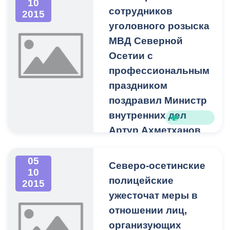
10
АМС с. Кирово (159 тыс. руб.).
сотрудников
2015
уголовного розыска
МВД Северной
Осетии с
профессиональным
праздником
поздравил Министр
внутренних дел
Артур Ахметханов
Служба в этом подразделении
требует от человека не только
05
Северо-осетинские
выносливости, но и
10
полицейские
2015
самоотверженност
и, большого
ужесточат меры в
мужества, самообладания,
психологической устойчивости и
отношении лиц,
аналитического склада ума. Это
организующих