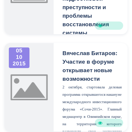
преступности и
проблемы
восстановления
системы
вытрезвителей
05
Сегодня Министр внутренних дел
Вячеслав Битаров:
10
Российской Федерации генерал-
Участие в форуме
2015
полковни
к полиции Владимир
открывает новые
Колокольцев принял участие в
возможности
заседании Общественного совета
при МВД России, прошедшем в
2 октября, стартовала деловая
режиме видеоконференции
, на
программа открывшегося накануне
котором обсуждались вопросы
международного инвестиционного
профилактики подростковой
форума «Сочи-2015». Главный
преступности и организации
медиацентр в Олимпийском парке,
оказания специализированн
ой
на территории которого
помощи гражданам, оказавшимся
развернули свои экспозиции