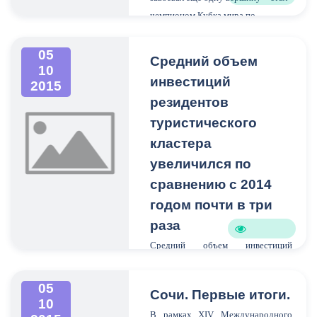
чемпионом Кубка мира по
кикбоксингу Всемирной
ассоциации организаций
05
Средний объем
10
кикбоксинга (WAKO).
инвестиций
2015
резидентов
туристического
кластера
увеличился по
сравнению с 2014
годом почти в три
раза
Средний объем инвестиций
резидентов туристического
кластера увеличился по сравнению
05
Сочи. Первые итоги.
с 2014 годом почти в три раза со
10
В рамках XIV Международного
115 млн. рублей в 2014 году до