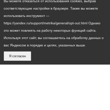
Вы можете отказаться от использования cookies, выбрав
соответствующие настройки в браузере. Также вы можете
использовать инструмент —
https://yandex.ru/support/metrika/general/opt-out.html Однако
это может повлиять на работу некоторых функций сайта.
Используя этот сайт, вы соглашаетесь на обработку данных о
вас Яндексом в порядке и целях, указанных выше.
Я согласен
График
С понедельника по пятницу – с 9.00 до 18.00